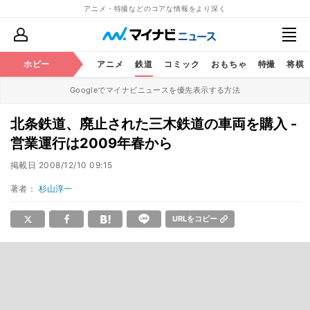
アニメ・特撮などのコアな情報をより深く
ホビー
アニメ
鉄道
コミック
おもちゃ
特撮
将棋
Googleでマイナビニュースを優先表示する方法
北条鉄道、廃止された三木鉄道の車両を購入 -
営業運行は2009年春から
掲載日
2008/12/10 09:15
著者：
杉山淳一
URLをコピー