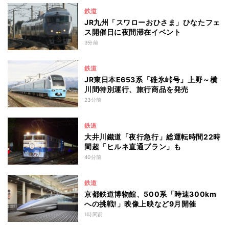
鉄道
JR九州「スワローおひさま」ひなたフェ
ス開催日に夜間滞在イベント
3分前
鉄道
JR東日本E653系「碓氷峠号」上野～横
川間特別運行、旅行商品を発売
23分前
鉄道
大井川鐵道「夜行急行」総運転時間22時
間超「ヒルネ直通プラン」も
40分前
鉄道
京都鉄道博物館、500系「時速300km
への挑戦!」映像上映など9月開催
1時間前