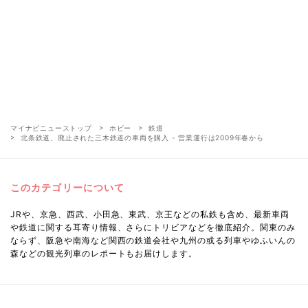
マイナビニューストップ
ホビー
鉄道
北条鉄道、廃止された三木鉄道の車両を購入 - 営業運行は2009年春から
このカテゴリーについて
JRや、京急、西武、小田急、東武、京王などの私鉄も含め、最新車両
や鉄道に関する耳寄り情報、さらにトリビアなどを徹底紹介。関東のみ
ならず、阪急や南海など関西の鉄道会社や九州の或る列車やゆふいんの
森などの観光列車のレポートもお届けします。