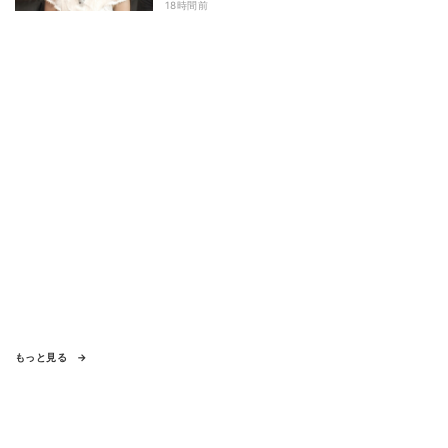
島田珠代も思わず涙 『愛のハイエナ
18時間前
season6』
もっと見る