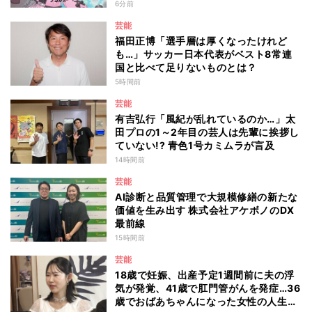
6分前
芸能
福田正博「選手層は厚くなったけれど
も…」サッカー日本代表がベスト8常連
国と比べて足りないものとは？
5時間前
芸能
有吉弘行「風紀が乱れているのか…」太
田プロの1～2年目の芸人は先輩に挨拶し
ていない!? 青色1号カミムラが言及
14時間前
芸能
AI診断と品質管理で大規模修繕の新たな
価値を生み出す 株式会社アケボノのDX
最前線
15時間前
芸能
18歳で妊娠、出産予定1週間前に夫の浮
気が発覚、41歳で肛門管がんを発症…36
歳でおばあちゃんになった女性の人生に