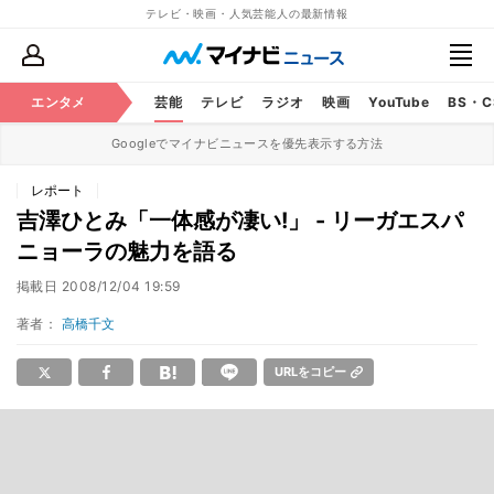
テレビ・映画・人気芸能人の最新情報
エンタメ
芸能
テレビ
ラジオ
映画
YouTube
BS・
Googleでマイナビニュースを優先表示する方法
レポート
吉澤ひとみ「一体感が凄い!」 - リーガエスパ
ニョーラの魅力を語る
掲載日
2008/12/04 19:59
著者：
高橋千文
URLをコピー