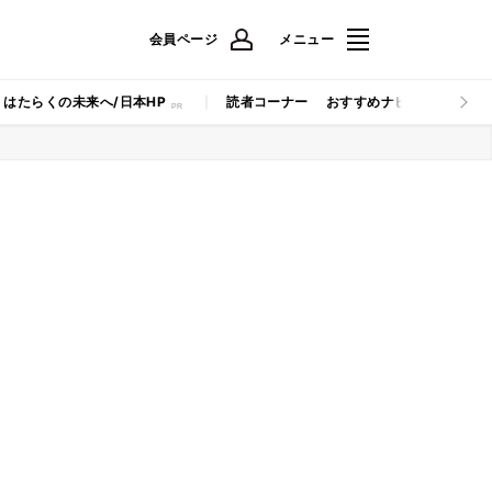
会員ページ
メニュー
はたらくの未来へ/日本HP
読者コーナー
おすすめナビ
マイナビB