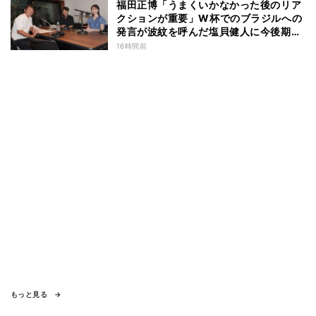
福田正博「うまくいかなかった後のリア
クションが重要」W杯でのブラジルへの
発言が波紋を呼んだ塩貝健人に今後期待
することは？
16時間前
もっと見る