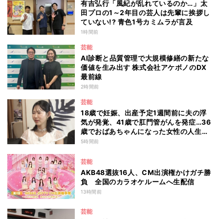
有吉弘行「風紀が乱れているのか…」太
田プロの1～2年目の芸人は先輩に挨拶し
ていない!? 青色1号カミムラが言及
1時間前
芸能
AI診断と品質管理で大規模修繕の新たな
価値を生み出す 株式会社アケボノのDX
最前線
2時間前
芸能
18歳で妊娠、出産予定1週間前に夫の浮
気が発覚、41歳で肛門管がんを発症…36
歳でおばあちゃんになった女性の人生に
島田珠代も思わず涙 『愛のハイエナ
5時間前
season6』
芸能
AKB48選抜16人、CM出演権かけガチ勝
負 全国のカラオケルームへ生配信
13時間前
芸能