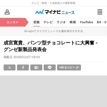
テレビ・映画・人気芸能人の最新情報
エンタメ
芸能
テレビ
ラジオ
映画
YouTube
BS・
Googleでマイナビニュースを優先表示する方法
成宮寛貴、パンツ型チョコレートに大興奮 -
グンゼ新製品発表会
掲載日
2008/02/07 08:00
URLをコピー