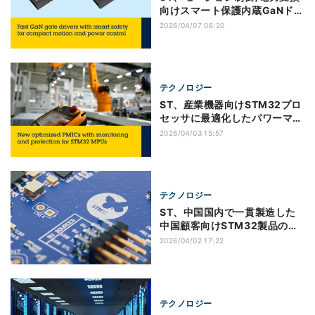
向けスマート保護内蔵GaNドラ
イバを発表
2026/04/07 06:20
テクノロジー
ST、産業機器向けSTM32プロ
セッサに最適化したパワーマネ
ージメントICを発表
2026/04/03 15:57
テクノロジー
ST、中国国内で一貫製造した
中国顧客向けSTM32製品の出
荷を開始
2026/04/02 17:22
テクノロジー