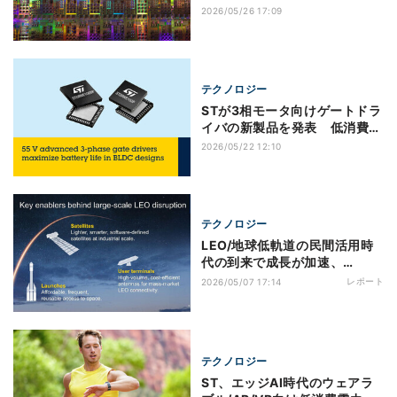
を加速
2026/05/26 17:09
テクノロジー
STが3相モータ向けゲートドラ
イバの新製品を発表 低消費電
力と設計簡素化を両立
2026/05/22 12:10
テクノロジー
LEO/地球低軌道の民間活用時
代の到来で成長が加速、
STMicroelectronicsの宇宙半
レポート
2026/05/07 17:14
導体事業
テクノロジー
ST、エッジAI時代のウェアラ