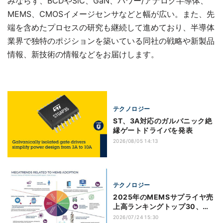
みならず、BCDやSiC、GaN、パワー/アナログ半導体、
MEMS、CMOSイメージセンサなどと幅が広い。また、先
端を含めたプロセスの研究も継続して進めており、半導体
業界で独特のポジションを築いている同社の戦略や新製品
情報、新技術の情報などをお届けします。
テクノロジー
ST、3A対応のガルバニック絶
縁ゲートドライバを発表
2026/08/05 14:13
テクノロジー
2025年のMEMSサプライヤ売
上高ランキングトップ30、日
本企業は4社がランクイン
2026/07/24 15:30