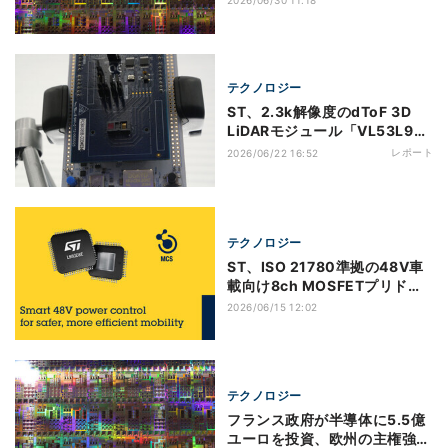
テクノロジー
ST、2.3k解像度のdToF 3D
LiDARモジュール「VL53L9」
を7月より量産 エッジAIの処
レポート
2026/06/22 16:52
理負荷を低減
テクノロジー
ST、ISO 21780準拠の48V車
載向け8ch MOSFETプリドラ
イバ「L98GD8E」を発表
2026/06/15 12:02
テクノロジー
フランス政府が半導体に5.5億
ユーロを投資、欧州の主権強化