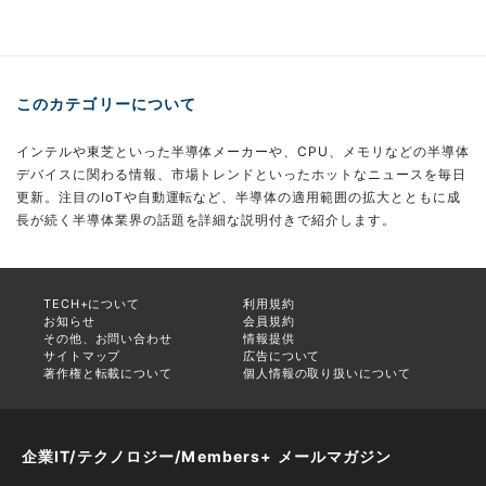
このカテゴリーについて
インテルや東芝といった半導体メーカーや、CPU、メモリなどの半導体
デバイスに関わる情報、市場トレンドといったホットなニュースを毎日
更新。注目のIoTや自動運転など、半導体の適用範囲の拡大とともに成
長が続く半導体業界の話題を詳細な説明付きで紹介します。
TECH+について
利用規約
お知らせ
会員規約
その他、お問い合わせ
情報提供
サイトマップ
広告について
著作権と転載について
個人情報の取り扱いについて
企業IT/テクノロジー/Members+ メールマガジン