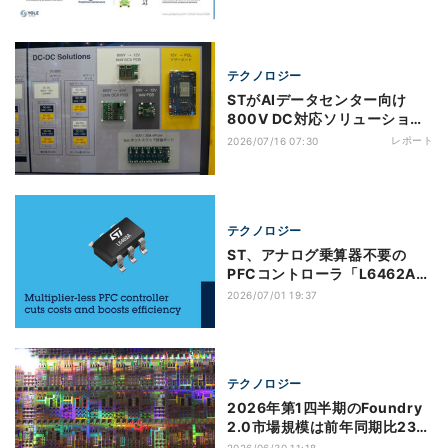
Yole調べ
テクノロジー
STがAIデータセンター向け
800V DC対応ソリューション
を日本初公開 - TECHNO-
レポート
2026/07/16 07:30
FRONTIER 2026
テクノロジー
ST、アナログ乗算器不要の
PFCコントローラ「L6462A」
を発表 250W以下の電源向け
2026/07/01 19:37
にBOM削減
テクノロジー
2026年第1四半期のFoundry
2.0市場規模は前年同期比23％
増、Counterpoint調べ
2026/06/30 11:18