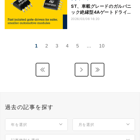
ST、車載グレードのガルバニ
ック絶縁型4Aゲートドライバ2
製品を発表
2026/03/06 16:20
1
2
3
4
5
…
10
過去の記事を探す