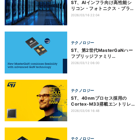
ST、AIインフラ向け高性能シ
リコン・フォトニクス・プラッ
トフォームの量産を開始
2026/03/16 22:04
テクノロジー
ST、第2世代MasterGaNハー
フブリッジファミリ
「MasterGaN6」を発表
2026/03/12 06:00
テクノロジー
ST、40nmプロセス採用の
Cortex-M33搭載エントリレ
ベルマイコン「STM32C5」を
2026/03/06 16:48
発表
テクノロジー