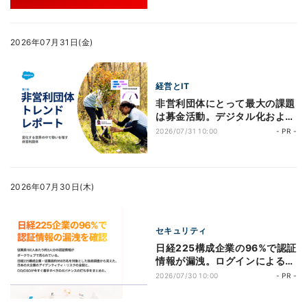
2026年07月31日(金)
経営とIT
非営利団体にとって最大の課題
は募金活動。デジタル化および
AI活用が成長を左右する分岐点
2026/07/31 10:00
- PR -
に
2026年07月30日(木)
セキュリティ
日経225構成企業の96%で認証
情報が漏洩。ログインによる侵
入を防ぐ「例外なきIDガバナン
2026/07/30 10:00
- PR -
ス」とは