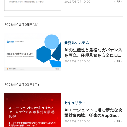
原因とその解決策に迫る
2026/08/07 10:00
- PR -
2026年08月05日(水)
業務系システム
AIの生産性と厳格なガバナンス
を両立。経理業務を安全に自動
化する「二段構え」の仕組み
2026/08/05 10:00
- PR -
2026年08月03日(月)
セキュリティ
AIエージェントに潜む新たな攻
撃対象領域。従来のAppSecが
機能しない理由と90日間で進
2026/08/03 10:00
- PR -
める対策とは