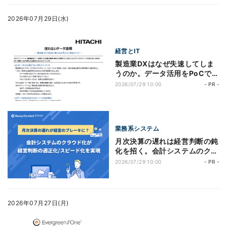
2026年07月29日(水)
経営とIT
製造業DXはなぜ失速してしま
うのか。データ活用をPoCで終
わらせないための「5ステップ
2026/07/29 10:00
- PR -
モデル」に迫る
業務系システム
月次決算の遅れは経営判断の鈍
化を招く。会計システムのクラ
ウド化が意思決定のスピードを
2026/07/29 10:00
- PR -
加速
2026年07月27日(月)