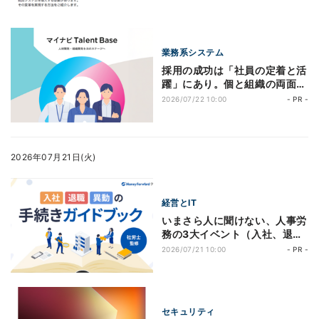
実現
業務系システム
採用の成功は「社員の定着と活
躍」にあり。個と組織の両面か
ら支えるタレントマネジメント
2026/07/22 10:00
- PR -
に迫る
2026年07月21日(火)
経営とIT
いまさら人に聞けない、人事労
務の3大イベント（入社、退
職、異動）における各種手続き
2026/07/21 10:00
- PR -
セキュリティ