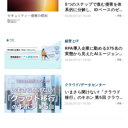
5つのステップで進む侵害を体
系的に分解し、IDベースのゼロ
トラストセキュリティ体制を構
2026/07/21 10:00
- PR -
築
経営とIT
RPA導入企業に勤める375名の
実態から見えたAIエージェント
導入のリアル ─調査レポートか
2026/07/21 10:00
- PR -
ら読み解く「導入の壁」と「打
ち手」とは─
クラウド/データセンター
いまさら聞けない!「クラウド
移行」のキホン 第5回 クラウド
移行はゴールではない。オンプ
2026/07/21 10:00
- PR -
レミス回帰を防ぐ運用設計の重
要性