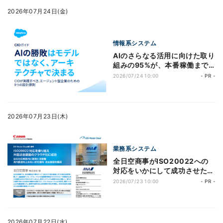
2026年07月24日(金)
情報系システム
AIのさらなる活用に向けた取り
組みの95%が、本番稼働まで
至らない原因はどこにある?
2026/07/24 10:00
- PR -
2026年07月23日(木)
業務系システム
全日空商事がISO20022への
対応をいかにして成功させたの
か。外国送金基盤をクラウド化
2026/07/23 10:00
- PR -
した事例に迫る
2026年07月22日(水)