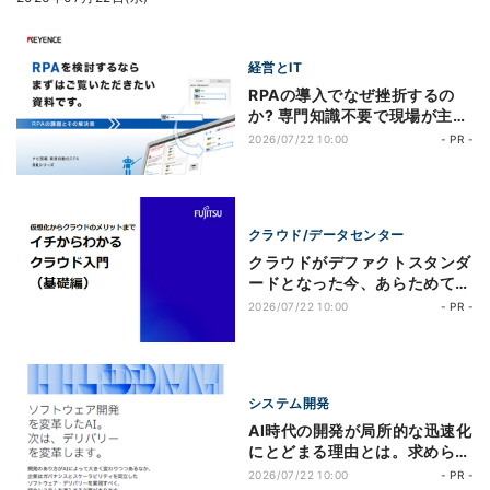
経営とIT
RPAの導入でなぜ挫折するの
か? 専門知識不要で現場が主導
する自動化の進め方
2026/07/22 10:00
- PR -
クラウド/データセンター
クラウドがデファクトスタンダ
ードとなった今、あらためて学
ぶクラウドと仮想化の基礎
2026/07/22 10:00
- PR -
システム開発
AI時代の開発が局所的な迅速化
にとどまる理由とは。求められ
る統合デリバリー・システムの
2026/07/22 10:00
- PR -