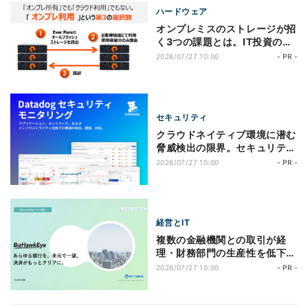
ハードウェア
オンプレミスのストレージが招
く3つの課題とは。IT投資の最
適化とビジネスの俊敏性を実現
2026/07/27 10:00
- PR -
する選択肢に迫る
セキュリティ
クラウドネイティブ環境に潜む
脅威検出の限界。セキュリテ
ィ・開発・運用チームの監視デ
2026/07/27 10:00
- PR -
ータを連携するには
経営とIT
複数の金融機関との取引が経
理・財務部門の生産性を低下。
決済業務や資金管理業務を効率
2026/07/27 10:00
- PR -
化するには