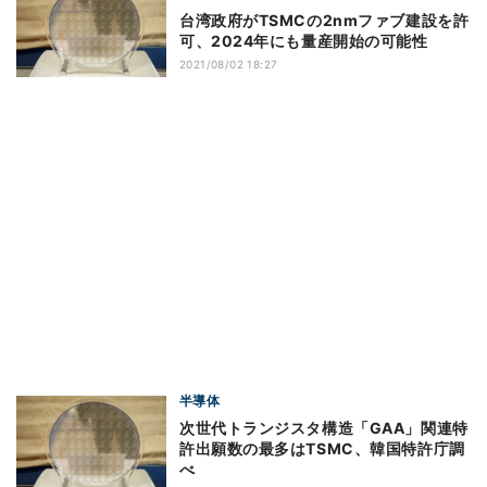
台湾政府がTSMCの2nmファブ建設を許
可、2024年にも量産開始の可能性
2021/08/02 18:27
半導体
次世代トランジスタ構造「GAA」関連特
許出願数の最多はTSMC、韓国特許庁調
べ