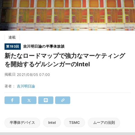
連載
吉川明日論の半導体放談
第193回
新たなロードマップで強力なマーケティング
を開始するゲルシンガーのIntel
掲載日
2021/08/05 07:00
著者：
吉川明日論
半導体デバイス
Intel
TSMC
ムーアの法則