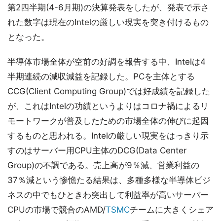
第2四半期(4-6月期)の決算発表をしたが、発表で示さ
れた数字は現在のIntelの厳しい現実を突き付けるもの
となった。
半導体市場全体が空前の好調を報告する中、Intelは4
半期連続の減収減益を記録した。PCを主体とする
CCG(Client Computing Group)では好成績を記録した
が、これはIntelの功績というよりはコロナ禍によるリ
モートワークが普及したための市場全体の伸びに起因
するものと思われる。Intelの厳しい現実をはっきり示
すのはサーバー用CPU主体のDCG(Data Center
Group)の不調である。売上高が9％減、営業利益の
37％減という惨憺たる結果は、多種多様な半導体ビジ
ネスの中でもひときわ突出して利益率が高いサーバー
CPUの市場で競合のAMD/
TSMC
チームに大きくシェア