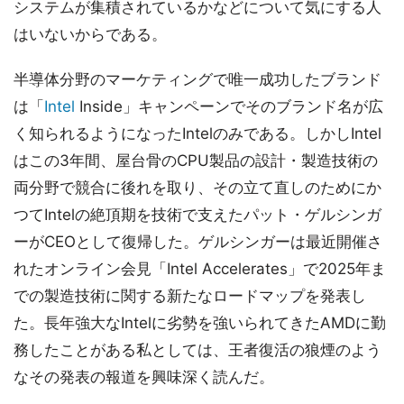
システムが集積されているかなどについて気にする人
はいないからである。
半導体分野のマーケティングで唯一成功したブランド
は「
Intel
Inside」キャンペーンでそのブランド名が広
く知られるようになったIntelのみである。しかしIntel
はこの3年間、屋台骨のCPU製品の設計・製造技術の
両分野で競合に後れを取り、その立て直しのためにか
つてIntelの絶頂期を技術で支えたパット・ゲルシンガ
ーがCEOとして復帰した。ゲルシンガーは最近開催さ
れたオンライン会見「Intel Accelerates」で2025年ま
での製造技術に関する新たなロードマップを発表し
た。長年強大なIntelに劣勢を強いられてきたAMDに勤
務したことがある私としては、王者復活の狼煙のよう
なその発表の報道を興味深く読んだ。