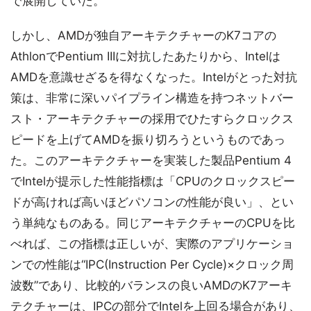
で展開していた。
しかし、AMDが独自アーキテクチャーのK7コアの
AthlonでPentium IIIに対抗したあたりから、Intelは
AMDを意識せざるを得なくなった。Intelがとった対抗
策は、非常に深いパイプライン構造を持つネットバー
スト・アーキテクチャーの採用でひたすらクロックス
ピードを上げてAMDを振り切ろうというものであっ
た。このアーキテクチャーを実装した製品Pentium 4
でIntelが提示した性能指標は「CPUのクロックスピー
ドが高ければ高いほどパソコンの性能が良い」、とい
う単純なものある。同じアーキテクチャーのCPUを比
べれば、この指標は正しいが、実際のアプリケーショ
ンでの性能は“IPC(Instruction Per Cycle)×クロック周
波数”であり、比較的バランスの良いAMDのK7アーキ
テクチャーは、IPCの部分でIntelを上回る場合があり、