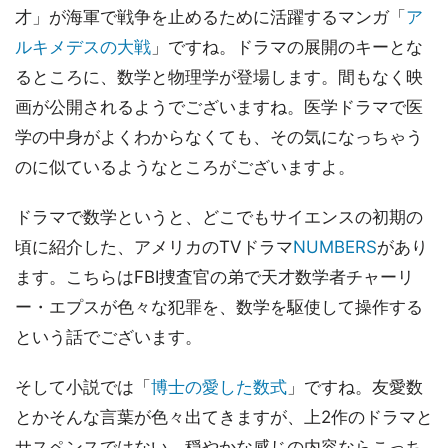
才」が海軍で戦争を止めるために活躍するマンガ「
ア
ルキメデスの大戦
」ですね。ドラマの展開のキーとな
るところに、数学と物理学が登場します。間もなく映
画が公開されるようでございますね。医学ドラマで医
学の中身がよくわからなくても、その気になっちゃう
のに似ているようなところがございますよ。
ドラマで数学というと、どこでもサイエンスの初期の
頃に紹介した、アメリカのTVドラマ
NUMBERS
があり
ます。こちらはFBI捜査官の弟で天才数学者チャーリ
ー・エプスが色々な犯罪を、数学を駆使して操作する
という話でございます。
そして小説では「
博士の愛した数式
」ですね。友愛数
とかそんな言葉が色々出てきますが、上2作のドラマと
サスペンスではない、穏やかな感じの内容ならこっち