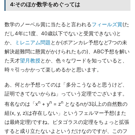
4:そのほか数学をめぐっては
数学のノーベル賞に当たると言われる
フィールズ賞
(た
だし4年に1度、40歳以下でないと受賞できない)と
か、
ミレニアム問題
とか(ポアンカレ予想など7つの未
解決超難問に懸賞がかけられたもの)、ABC予想を解い
た天才
望月教授
とか、色々なワードを知っていると、
時々引っかかって楽しめるかと思います。
あ、何とか予想ってのは「多分こうなると思うけど、
証明できてないからね」っていう定理でございます。
n
n
n
有名なのは「x
+ y
= z
となるnが3以上の自然数の
組(x, y, z)は存在しない」というフェルマー予想(また
は最終定理)ですね。ピタゴラスの定理をちょっと拡張
すると成り立たないよというだけなのですが、このフ