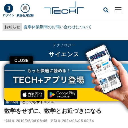
ログイン
新規会員登録
お知らせ
夏季休業期間のお問い合わせについて
テクノロジー
サイエンス
CLOSE
TECH+
テクノロジー
サイエンス
数学をせずに、数学とお近づきになる
連載
どこでもサイエンス
第155回
数学をせずに、数学とお近づきになる
掲載日
更新日
2019/05/08 08:45
2024/03/05 09:54