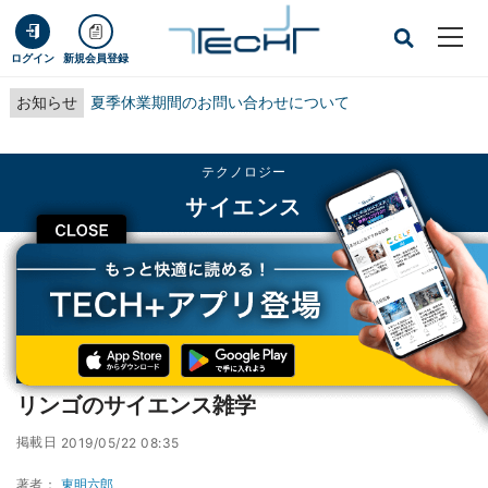
ログイン
新規会員登録
お知らせ
夏季休業期間のお問い合わせについて
テクノロジー
サイエンス
CLOSE
TECH+
テクノロジー
サイエンス
リンゴのサイエンス雑学
連載
どこでもサイエンス
第156回
リンゴのサイエンス雑学
掲載日
2019/05/22 08:35
著者：
東明六郎