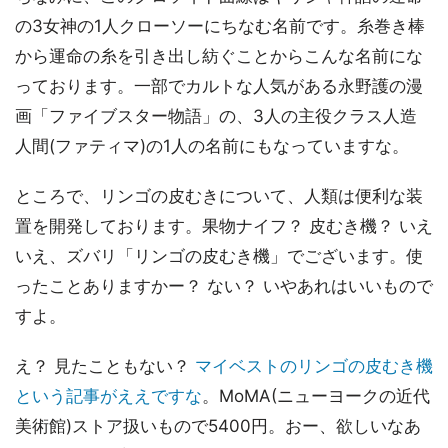
の3女神の1人クローソーにちなむ名前です。糸巻き棒
から運命の糸を引き出し紡ぐことからこんな名前にな
っております。一部でカルトな人気がある永野護の漫
画「ファイブスター物語」の、3人の主役クラス人造
人間(ファティマ)の1人の名前にもなっていますな。
ところで、リンゴの皮むきについて、人類は便利な装
置を開発しております。果物ナイフ？ 皮むき機？ いえ
いえ、ズバリ「リンゴの皮むき機」でございます。使
ったことありますかー？ ない？ いやあれはいいもので
すよ。
え？ 見たこともない？
マイベストのリンゴの皮むき機
という記事がええですな
。MoMA(ニューヨークの近代
美術館)ストア扱いもので5400円。おー、欲しいなあ