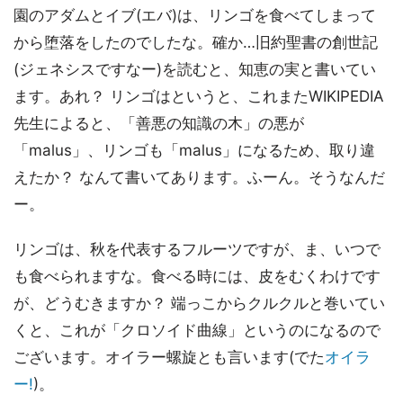
園のアダムとイブ(エバ)は、リンゴを食べてしまって
から堕落をしたのでしたな。確か…旧約聖書の創世記
(ジェネシスですなー)を読むと、知恵の実と書いてい
ます。あれ？ リンゴはというと、これまたWIKIPEDIA
先生によると、「善悪の知識の木」の悪が
「malus」、リンゴも「malus」になるため、取り違
えたか？ なんて書いてあります。ふーん。そうなんだ
ー。
リンゴは、秋を代表するフルーツですが、ま、いつで
も食べられますな。食べる時には、皮をむくわけです
が、どうむきますか？ 端っこからクルクルと巻いてい
くと、これが「クロソイド曲線」というのになるので
ございます。オイラー螺旋とも言います(でた
オイラ
ー!
)。