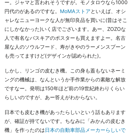
ー。ジャマと言われそうですが。モノタロウなら1000
円代のがあるのですな。
MoMAストア
といえば、オシ
ャレなニューヨークな人が無印良品を買いに(昔はそこ
にしかなかった)いく店でございます。あー、ZOZOな
人で有名なバスキアのポスターも買えますよー。名古
屋な人のソウルフード、寿がきやのラーメンスプーン
も売ってますけど(デザインが認められた)。
しかし、リンゴの皮むき機。この身も蓋もないネーミ
ングの機械は、なんというか手作業からの素敵な解放
ですなー。発明は150年ほど前の19世紀終わりくらい
らしいのですが、あー答えがわからない。
日本でも皮むき機があったらしいという話もあります
が、確証が持てないです。ちなみに「みかんの皮むき
機」を作ったのは
日本の自動車部品メーカーらしいで