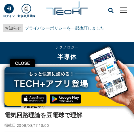
ログイン
新規会員登録
お知らせ
プライバシーポリシーを一部改訂しました
テクノロジー
半導体
CLOSE
TECH+
テクノロジー
半導体
電気回路理論を豆電球で理解
連載
アナログ回路技術者への道 - 基本の理解と組立てデモで第一歩
第2回
を踏み出そう
電気回路理論を豆電球で理解
掲載日
2009/08/17 18:00