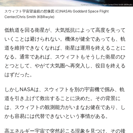
スウィフト宇宙望遠鏡の想像図 (C)NASA’s Goddard Space Flight
Center/Chris Smith (KBRwyle)
低軌道を回る衛星が、大気抵抗によって高度を失って
いくことは避けられない。機体が健全であっても、軌
道を維持できなくなれば、衛星は運用を終えることに
なる。通常であれば、スウィフトもそうした衛星のひ
とつとして、やがて大気圏へ再突入し、役目を終える
はずだった。
しかしNASAは、スウィフトを別の宇宙機で掴み、軌
道を引き上げて救出することに決めた。その背景に
は、スウィフトの観測能力がいまなお健在であり、し
かも容易には代替できないという事情がある。
高エネルギー宇宙で突然起こる現象を見つけ、その後