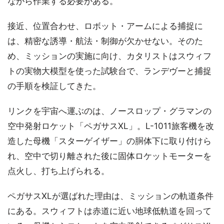
ながら作業する必要がある。
接近、位置合わせ、ロボット・アームによる捕捉に
は、精密な誘導・航法・制御が欠かせない。そのた
め、ミッションの実施に向け、カタリストはスウィフ
トの実物大模型を使った試験台で、ランデヴーと捕捉
の手順を検証してきた。
リンクを宇宙へ運ぶのは、ノースロップ・グラマンの
空中発射ロケット「ペガサスXL」。L-1011旅客機を改
造した母機「スターゲイザー」の胴体下に取り付けら
れ、空中で切り離された後に固体ロケットモーターを
点火し、打ち上げられる。
ペガサスXLが選ばれた理由は、ミッションの軌道条件
にある。スウィフトは赤道に近い地球低軌道を回って