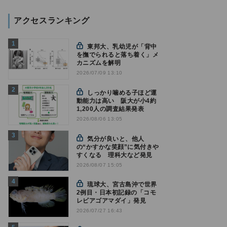
アクセスランキング
東邦大、乳幼児が「背中
を撫でられると落ち着く」メ
カニズムを解明
2026/07/09 13:10
しっかり噛める子ほど運
動能力は高い 阪大が小4約
1,200人の調査結果発表
2026/08/06 13:05
気分が良いと、他人
の“かすかな笑顔”に気付きや
すくなる 理科大など発見
2026/08/07 15:05
琉球大、宮古島沖で世界
2例目・日本初記録の「コモ
レビアゴアマダイ」発見
2026/07/27 16:43