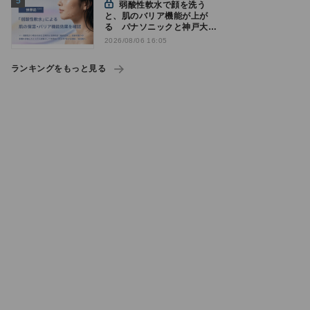
弱酸性軟水で顔を洗う
と、肌のバリア機能が上が
る パナソニックと神戸大が
確認
2026/08/06 16:05
ランキングをもっと見る