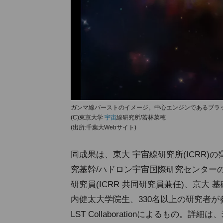
ガンマ線バーストのイメージ。中心エンジンであるブラ
(C)東京大学
宇宙
線研究所/若林菜穂
(出所:千葉大Webサイト)
同成果は、東大 宇宙線研究所(ICRR
究基幹/ハドロン宇宙国際研究センターの
研究員(ICRR 共同研究員兼任)、京大
内健太大学院生、330名以上の研究者が参
LST Collaborationによるもの。詳細は、米