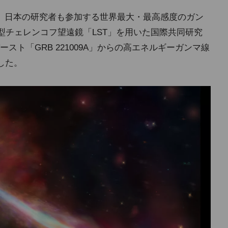
、日本の研究者も参加する世界最大・最高感度のガン
型チェレンコフ望遠鏡「LST」を用いた国際共同研究
ト「GRB 221009A」からの高エネルギーガンマ線
した。