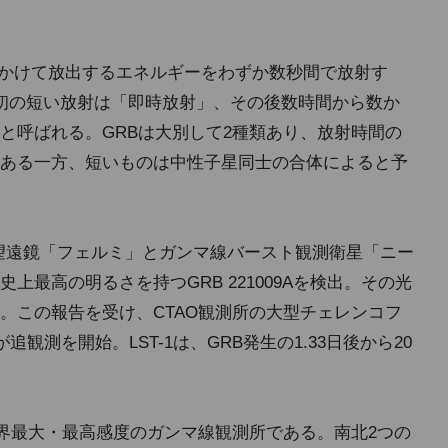
一生かけて放出するエネルギーをわずか数秒間で放射す
初の短い放射は「即時放射」、その後数時間から数か
と呼ばれる。GRBは大別して2種類あり、放射時間の
ある一方、短いものは中性子星同士の合体によると予
線宇宙望遠鏡「フェルミ」とガンマ線バースト観測衛星「ニー
最高の明るさを持つGRB 221009Aを検出。その光
。この報告を受け、CTAO観測所の大型チェレンコフ
追観測を開始。LST-1は、GRB発生の1.33日後から20
世界最大・最高感度のガンマ線観測所である。南北2つの