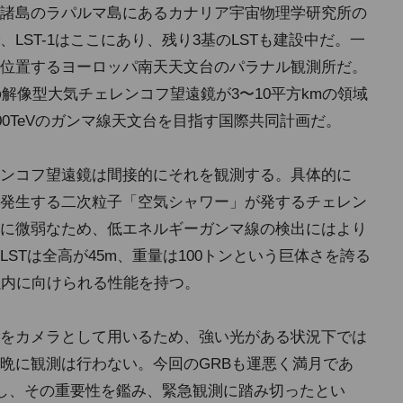
諸島のラパルマ島にあるカナリア宇宙物理学研究所の
LST-1はここにあり、残り3基のLSTも建設中だ。一
位置するヨーロッパ南天天文台のパラナル観測所だ。
の解像型大気チェレンコフ望遠鏡が3〜10平方kmの領域
00TeVのガンマ線天文台を目指す国際共同計画だ。
ンコフ望遠鏡は間接的にそれを観測する。具体的に
発生する二次粒子「空気シャワー」が発するチェレン
に微弱なため、低エネルギーガンマ線の検出にはより
STは全高が45m、重量は100トンという巨体さを誇る
以内に向けられる性能を持つ。
をカメラとして用いるため、強い光がある状況下では
晩に観測は行わない。今回のGRBも運悪く満月であ
かし、その重要性を鑑み、緊急観測に踏み切ったとい