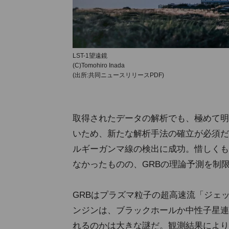
LST-1望遠鏡
(C)Tomohiro Inada
(出所:共同ニュースリリースPDF)
取得されたデータの解析でも、極めて明
いため、新たな解析手法の確立が必須だ
ルギーガンマ線の検出に成功。惜しくも
なかったものの、GRBの理論予測を制
GRBはプラズマ粒子の超高速流「ジェ
ンジンは、ブラックホールか中性子星連
れるのかは大きな謎だ。観測結果により