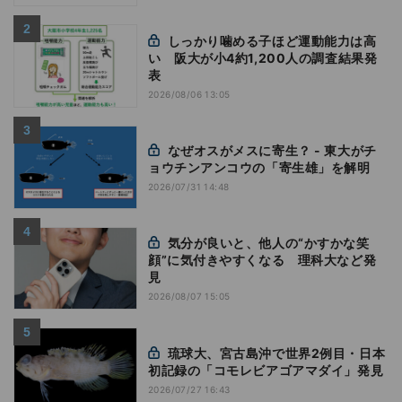
しっかり噛める子ほど運動能力は高
い 阪大が小4約1,200人の調査結果発
表
2026/08/06 13:05
なぜオスがメスに寄生？ - 東大がチ
ョウチンアンコウの「寄生雄」を解明
2026/07/31 14:48
気分が良いと、他人の“かすかな笑
顔”に気付きやすくなる 理科大など発
見
2026/08/07 15:05
琉球大、宮古島沖で世界2例目・日本
初記録の「コモレビアゴアマダイ」発見
2026/07/27 16:43