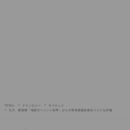
TECH+
テクノロジー
サイエンス
九大、新指標「地震モーメント効率」から大型地震連続発生リスクを評価