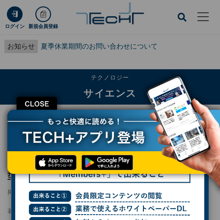
ログイン
新規会員登録
お知らせ
夏季休業期間のお問い合わせについて
テクノロジー
サイエンス
CLOSE
TECH+
テクノロジー
サイエンス
九大、新指標「地震モーメント効率」から大型地震連続発生リスクを評価
九大、新指標「地震モーメント効率」から大
型地震連続発生リスクを評価
掲載日
2026/06/03 11:33
著者：
波留久泉