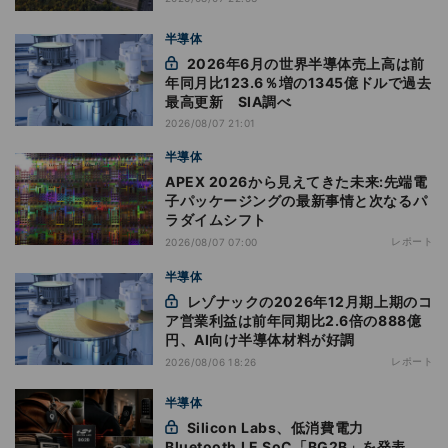
半導体
2026年6月の世界半導体売上高は前
年同月比123.6％増の1345億ドルで過去
最高更新 SIA調べ
2026/08/07 21:01
半導体
APEX 2026から見えてきた未来:先端電
子パッケージングの最新事情と次なるパ
ラダイムシフト
レポート
2026/08/07 07:00
半導体
レゾナックの2026年12月期上期のコ
ア営業利益は前年同期比2.6倍の888億
円、AI向け半導体材料が好調
レポート
2026/08/06 18:26
半導体
Silicon Labs、低消費電力
Bluetooth LE SoC「BG2B」を発表