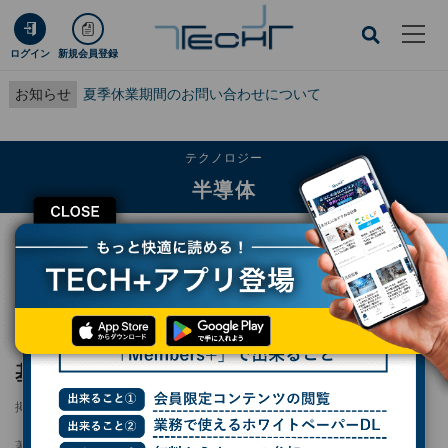
ログイン
新規会員登録
お知らせ
夏季休業期間のお問い合わせについて
テクノロジー
半導体
CLOSE
TECH+
テクノロジー
半導体
インフィニオン、NVIDIAのAIデータセンター基盤に参画 800V電源で電力効率
向上へ
インフィニオン、NVIDIAのAIデータセンター
基盤に参画 800V電源で電力効率向上へ
掲載日
2026/05/29 21:17
著者：
小林行雄