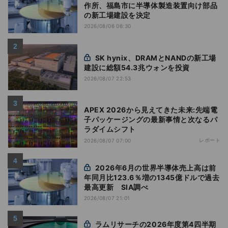
作所、福島市に半導体製造装置向け部品
の新工場建設を決定
2026/08/06 06:30
SK hynix、DRAMとNANDの新工場
建設に総額54.3兆ウォンを投資
2026/08/07 22:53
APEX 2026から見えてきた未来:先端電
子パッケージングの最新事情と次なるパ
ラダイムシフト
レポート
2026/08/07 07:00
2026年6月の世界半導体売上高は前
年同月比123.6％増の1345億ドルで過去
最高更新 SIA調べ
2026/08/07 21:01
ラムリサーチの2026年度第4四半期