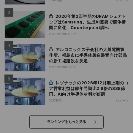
23時間前
レポート
2026年第2四半期のDRAMシェアト
ップはSamsung、生成AI需要で競争構
図に変化 Counterpoint調べ
2026/08/05 18:32
アルコニックス子会社の大川電機製
作所、福島市に半導体製造装置向け部品
の新工場建設を決定
2026/08/06 06:30
レゾナックの2026年12月期上期のコ
ア営業利益は前年同期比2.6倍の888億
円、AI向け半導体材料が好調
16時間前
レポート
ランキングをもっと見る