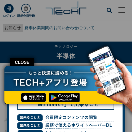
ログイン
新規会員登録
お知らせ
夏季休業期間のお問い合わせについて
テクノロジー
半導体
CLOSE
TECH+
テクノロジー
半導体
旭化成、先端パッケージ向け感光性ポリイミドフィルムを開発 PLP対応で生産
性向上へ
旭化成、先端パッケージ向け感光性ポリイミ
ドフィルムを開発 PLP対応で生産性向上へ
掲載日
2026/05/21 14:22
著者：
小林行雄