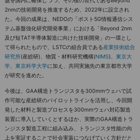
盤を国内に確保しつつ、その後の世代であるBeyond
2nmの技術開発を推進するため、2022年に設立され
た。今回の成果は、NEDOの「ポスト5G情報通信シス
テム基盤強化研究開発事業」における「Beyond 2nm
及び短TAT半導体製造に向けた技術開発」の一環とし
て得られたもので、LSTCの組合員である
産業技術総合
研究所
(産総研)、物質・材料研究機構(
NIMS
)、
東京大
学
、
東京科学大学
に加え、共同実施先の東京都市大学
が研究を進めた。
今後は、GAA構造トランジスタを300mmウェハで試
作可能な産総研のパイロットラインを活用し、今回開
発した材料と製造プロセスを300mmウェハ対応製造
装置に導入していくとするほか、実際のGAA構造トラ
ンジスタ製造工程に組み込み、トランジスタ性能の向
上を実証することで社会実装につなげていく方針だと