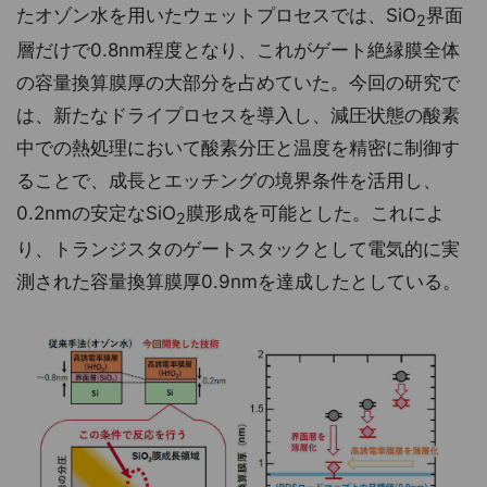
たオゾン水を用いたウェットプロセスでは、SiO
界面
2
層だけで0.8nm程度となり、これがゲート絶縁膜全体
の容量換算膜厚の大部分を占めていた。今回の研究で
は、新たなドライプロセスを導入し、減圧状態の酸素
中での熱処理において酸素分圧と温度を精密に制御す
ることで、成長とエッチングの境界条件を活用し、
0.2nmの安定なSiO
膜形成を可能とした。これによ
2
り、トランジスタのゲートスタックとして電気的に実
測された容量換算膜厚0.9nmを達成したとしている。