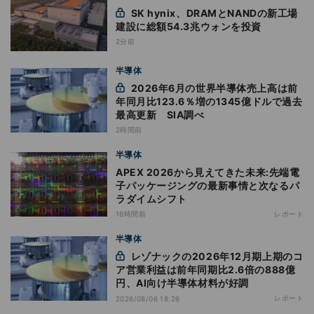
SK hynix、DRAMとNANDの新工場
建設に総額54.3兆ウォンを投資
2分前
半導体
2026年6月の世界半導体売上高は前
年同月比123.6％増の1345億ドルで過去
最高更新 SIA調べ
2時間前
半導体
APEX 2026から見えてきた未来:先端電
子パッケージングの最新事情と次なるパ
ラダイムシフト
16時間前
レポート
半導体
レゾナックの2026年12月期上期のコ
ア営業利益は前年同期比2.6倍の888億
円、AI向け半導体材料が好調
レポート
2026/08/06 18:26