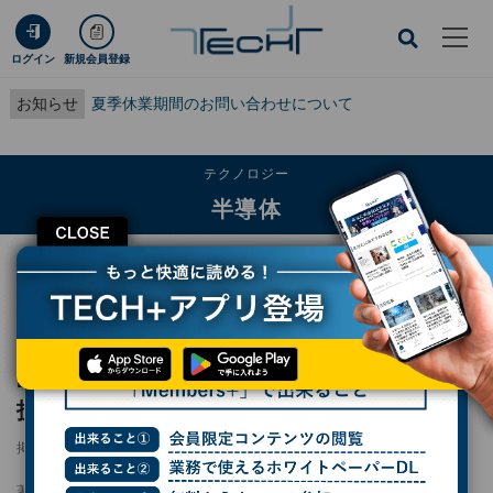
ログイン
新規会員登録
お知らせ
夏季休業期間のお問い合わせについて
テクノロジー
半導体
CLOSE
TECH+
テクノロジー
半導体
LSTC、先端ロジック半導体のゲート絶縁膜新技術を開発 性能向上と省電力化
へ
LSTC、先端ロジック半導体のゲート絶縁膜新
技術を開発 性能向上と省電力化へ
掲載日
2026/06/09 16:00
著者：
小林行雄