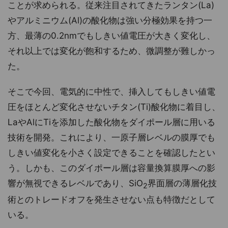
ことが求められる。従来注目されてきたランタン(La)
やアルミニウム(Al)の酸化物は強い分極効果を持つ一
方、最薄の0.2nmでもしきい値電圧が大きく変化し、
それ以上では変化が飽和するため、微調整が難しかっ
た。
そこで今回、電気的に中性で、挿入してもしきい値電
圧をほとんど変化させないチタン(Ti)酸化物に着目し、
LaやAlにTiを添加した酸化物をダイポール層に用いる
技術を開発。これにより、一原子層レベルの膜厚でも
しきい値変化を小さく設定できることを確認したとい
う。しかも、このダイポール層は容量換算膜厚への影
響が無視できるレベルであり、SiO
界面層の薄層化技
2
術とのトレードオフを発生させない点も特徴だとして
いる。