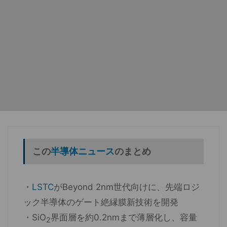
この
半導体ニュース
のまとめ
・
LSTC
がBeyond 2nm世代向けに、先端ロジ
ック半導体のゲート絶縁膜新技術を開発
・SiO
界面層を約0.2nmまで薄層化し、容量
2