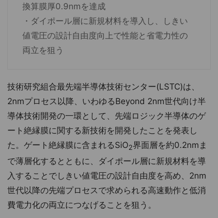
換算膜厚0.9nmを達成
・ダイポール層に新規材料を導入し、しきい
値電圧の設計自由度向上で性能と省電力性の
両立を狙う
技術研究組合最先端半導体技術センター(LSTC)は、
2nmプロセス以降、いわゆるBeyond 2nm世代向け半
導体技術開発の一環として、先端ロジック半導体のゲ
ート絶縁膜に関する新技術を開発したことを発表し
た。ゲート絶縁膜に含まれるSiO
界面層を約0.2nmま
2
で薄層化するとともに、ダイポール層に新規材料を導
入することでしきい値電圧の設計自由度を高め、2nm
世代以降の先端プロセスで求められる高速動作と低消
費電力化の両立につなげることを狙う。