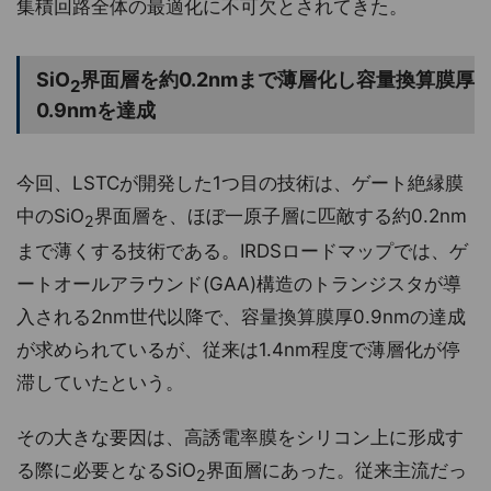
集積回路全体の最適化に不可欠とされてきた。
SiO
界面層を約0.2nmまで薄層化し容量換算膜厚
2
0.9nmを達成
今回、LSTCが開発した1つ目の技術は、ゲート絶縁膜
中のSiO
界面層を、ほぼ一原子層に匹敵する約0.2nm
2
まで薄くする技術である。IRDSロードマップでは、ゲ
ートオールアラウンド(GAA)構造のトランジスタが導
入される2nm世代以降で、容量換算膜厚0.9nmの達成
が求められているが、従来は1.4nm程度で薄層化が停
滞していたという。
その大きな要因は、高誘電率膜をシリコン上に形成す
る際に必要となるSiO
界面層にあった。従来主流だっ
2