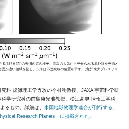
左)と8月27日(右)の夜側の雲の様子。高温の大気から発せられる赤外線を光源と
雲が濃い領域を指し、矢印は不連続線の位置を示す。(出所:東大プレスリリ
究科 複雑理工学専攻の今村剛教授、JAXA 宇宙科学研
事科学研究科の前島康光准教授、松江高専 情報工学科
よるもの。詳細は、
米国地球物理学連合が刊行する、
sical Research:Planets」に掲載された。