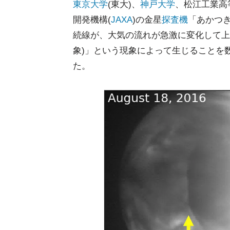
東京大学
(東大)、
神戸大学
、松江工業高等
開発機構(
JAXA
)の金星
探査機
「あかつき
続線が、大気の流れが急激に変化して上
象)」という現象によって生じることを
た。