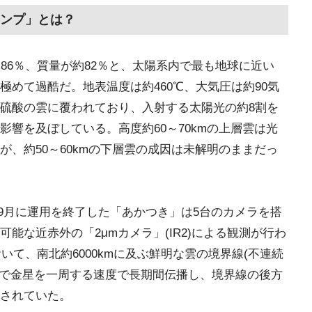
ンプ」とは？
86％、質量が約82％と、太陽系内で最も地球に近い
めて過酷だ。地表温度は約460℃、大気圧は約90気
硫酸の雲に覆われており、入射する太陽光の約8割を
響を及ぼしている。高度約60～70kmの上層雲は光
、約50～60kmの下層雲の成因は未解明のままだっ
5年9月に運用を終了した「あかつき」は5台のカメラを搭
能な近赤外の「2μmカメラ」(IR2)による観測が行わ
いて、南北約6000kmに及ぶ鮮明な雲の境界線(不連続
間で金星を一周する速度で長期間伝播し、境界線の後方
されていた。