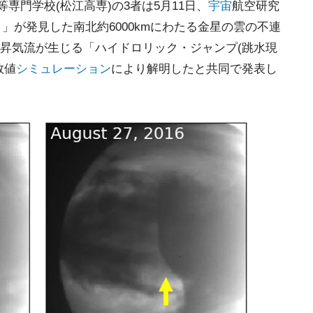
専門学校(松江高専)の3者は5月11日、
宇宙
航空研究
」が発見した南北約6000kmにわたる金星の雲の不連
昇気流が生じる「ハイドロリック・ジャンプ(跳水現
数値
シミュレーション
により解明したと共同で発表し