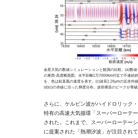
金星大気の数値シミュレーションと観測の比較。(a)数
の東西-高度断面図。水平距離1万7000km付近で不連続
を、色は鉛直風の速度を表す。(c)波長2.26μmの近
(d)(c)の赤線に沿った輝度分布。波状構造のピークが青破
さらに、ケルビン波がハイドロリック・
特有の高速大気循環「スーパーローテー
された。これまで、スーパーローテーシ
に提案された「熱潮汐波」が注目されて