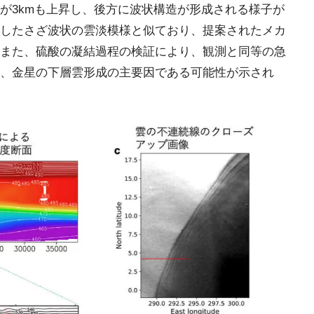
が3kmも上昇し、後方に波状構造が形成される様子が
したさざ波状の雲淡模様と似ており、提案されたメカ
また、硫酸の凝結過程の検証により、観測と同等の急
、金星の下層雲形成の主要因である可能性が示され