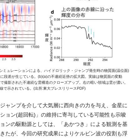
値シミュレーションによる、ハイドロリック・ジャンプ発生時の物質面(温位面)
的に段差が生じている。(b)(a)の不連続近傍の拡大図。実線は物質面の変動
赤外線で撮影された不連続な雲構造のクローズアップ。右の暗い領域は雲が濃い。
線で示されている。(出所:東大プレスリリースPDF)
ジャンプを介して大気層に西向きの力を与え、金星に
ション(超回転)」の維持に寄与している可能性も示唆
ョンの駆動源としては、「あかつき」による観測を基
きたが、今回の研究成果によりケルビン波の役割も浮