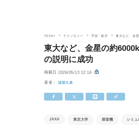
TECH+
テクノロジー
宇宙・航空
東大など、金星
東大など、金星の約600
の説明に成功
掲載日
2026/05/13 12:16
著者：
波留久泉
JAXA
東京大学
探査機
シミュ