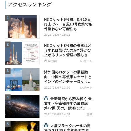
アクセスランキング
H3ロケット9号機、8月10日
打上げへ 台風13号次第で条
件整わない可能性も
2026/08/07 15:15
H3ロケット8号機の失敗はど
うすれば防げたのか? 浮かび
上がるリスク管理の難しさ
21時間前
レポート
諸外国のロケットの最新動
向 中国の再使用ロケットと
インドのベンチャーロケット
の成功
レポート
2026/08/07 13:05
最新研究から読み解く 天
文学・宇宙物理学の最前線
第12回 天の川銀河にブラッ
クホール1億7000万個？ - 大
連載
2026/08/03 14:31
規模計算が描くその分布
大型ブラックホールの高
温ガスは30万光年先まで届