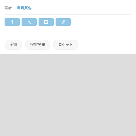
著者：
鳥嶋真也
宇宙
宇宙開発
ロケット