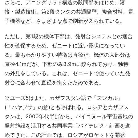
さらに、アニソグリッド構造の段間部をはじめ、溶
接・製造技術、第2段タンクの共通隔壁、複合材料、電
子機器など、さまざまな点で刷新が図られている。
ただし、第1段の機体下部は、発射台システムとの適合
性を確保するため、ゼニートに近い形状になってい
る。最もわかりやすい特徴は直径だ。機体の大部分は
直径4.1mだが、下部のみ3.9mに絞られており、独特
の外見をしている。これは、ゼニートで使っていた発
射台に合わせて直径を揃えたためである。
ソユーズ5はまた、カザフスタン語で「スンカル」
(「ハヤブサ」の意)とも呼ばれる。ロシアとカザフス
タンは、2000年代半ばから、バイコヌール宇宙基地の
発射施設を活用する共同事業「バイテレク」計画を進
めてきた。この計画では、ロシアがロケットを開発