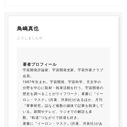
鳥嶋真也
とりしましんや
著者プロフィール
宇宙開発評論家、宇宙開発史家。宇宙作家クラブ
会員。
1987年生まれ。宇宙開発、宇宙科学、天文学の
分野を中心に取材・執筆活動を行う。宇宙開発の
歴史を調べることがライフワーク。著書に『イー
ロン・マスク』(共著、洋泉社)があるほか、月刊
『軍事研究』誌など複数の媒体で記事を執筆して
いる。新聞やテレビ、ラジオでの解説も多
数。“軌道”つながりで鉄道も好き。
著書に『イーロン・マスク』(共著、洋泉社)があ