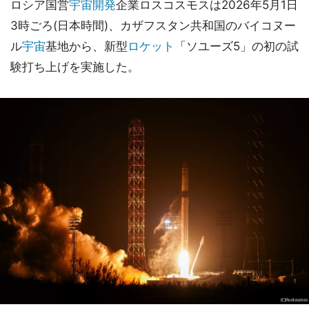
ロシア国営
宇宙開発
企業ロスコスモスは2026年5月1日
3時ごろ(日本時間)、カザフスタン共和国のバイコヌー
ル
宇宙
基地から、新型
ロケット
「ソユーズ5」の初の試
験打ち上げを実施した。