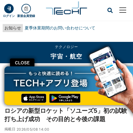
ログイン
新規会員登録
お知らせ
夏季休業期間のお問い合わせについて
テクノロジー
宇宙・航空
CLOSE
TECH+
テクノロジー
宇宙・航空
ロシアの新型ロケット「ソユーズ5」初の試験打ち上げ成功 その目的と今後の
課題
レポート
ロシアの新型ロケット「ソユーズ5」初の試験
打ち上げ成功 その目的と今後の課題
掲載日
2026/05/08 14:00