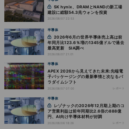
SK hynix、DRAMとNANDの新工場
建設に総額54.3兆ウォンを投資
2026/08/07 22:53
半導体
2026年6月の世界半導体売上高は前
年同月比123.6％増の1345億ドルで過去
最高更新 SIA調べ
2026/08/07 21:01
半導体
APEX 2026から見えてきた未来:先端電
子パッケージングの最新事情と次なるパ
ラダイムシフト
レポート
2026/08/07 07:00
半導体
レゾナックの2026年12月期上期のコ
ア営業利益は前年同期比2.6倍の888億
円、AI向け半導体材料が好調
レポート
2026/08/06 18:26