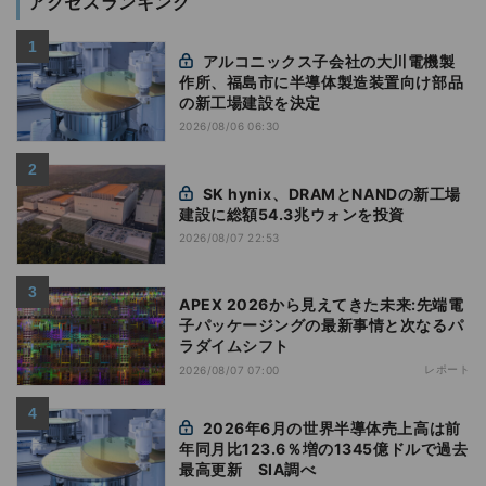
アクセスランキング
アルコニックス子会社の大川電機製
作所、福島市に半導体製造装置向け部品
の新工場建設を決定
2026/08/06 06:30
SK hynix、DRAMとNANDの新工場
建設に総額54.3兆ウォンを投資
2026/08/07 22:53
APEX 2026から見えてきた未来:先端電
子パッケージングの最新事情と次なるパ
ラダイムシフト
レポート
2026/08/07 07:00
2026年6月の世界半導体売上高は前
年同月比123.6％増の1345億ドルで過去
最高更新 SIA調べ