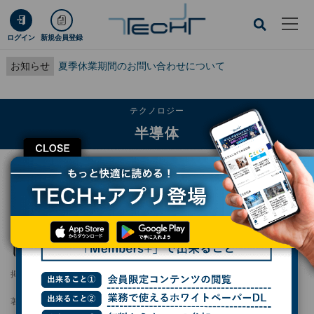
ログイン
新規会員登録
お知らせ
夏季休業期間のお問い合わせについて
テクノロジー
半導体
CLOSE
TECH+
テクノロジー
半導体
ウェハからセンサまでの製造プロセスを横断した最適化デジタルツインを開発
ウェハからセンサまでの製造プロセスを横断
した最適化デジタルツインを開発
掲載日
2025/03/25 15:58
著者：
波留久泉