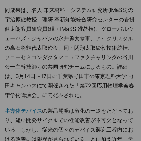
同成果は、名大 未来材料・システム研究所(IMaSS)の
宇治原徹教授、理研 革新知能統合研究センターの沓掛
健太朗客員研究員(現・IMaSS 准教授)、グローバルウ
ェーハズ・ジャパンの永井勇太参事、アイクリスタル
の髙石将輝代表取締役、同・関翔太取締役技術統括、
ソニーセミコンダクタマニュファクチャリングの谷川
公一主幹技師らの共同研究チームによるもの。詳細
は、3月14日～17日に千葉県野田市の東京理科大学 野
田キャンパスにて開催された「第72回応用物理学会春
季学術講演会」にて発表された。
半導体デバイス
の製品開発は激化の一途をたどってお
り、短い開発サイクルでの性能改善が不可欠となって
いる。しかし、従来の個々のデバイス製造工程内にお
ける改善には限界が見られていることに加え近年、デ