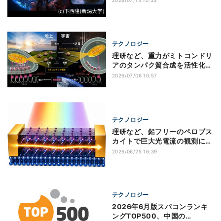
テクノロジー
理研など、重力がミトコンドリ
アのタンパク質合成を活性化す
る仕組みを解明
2026/07/06 10:57
テクノロジー
理研など、鉛フリーのペロブス
カイトで巨大光電流の観測に成
功
2026/06/25 16:39
テクノロジー
2026年6月版スパコンランキ
ングTOP500、中国の