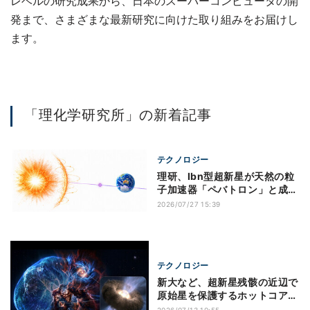
レベルの研究成果から、日本のスーパーコンピュータの開
発まで、さまざまな最新研究に向けた取り組みをお届けし
ます。
「理化学研究所」の新着記事
テクノロジー
理研、Ibn型超新星が天然の粒
子加速器「ペバトロン」と成り
得ると発表
2026/07/27 15:39
テクノロジー
新大など、超新星残骸の近辺で
原始星を保護するホットコアを
発見
2026/07/13 10:55