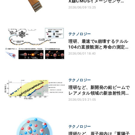
X線CMOSイメージセンサ
「IMX711」を商品化 検査・
2026/06/09 15:25
計測の高度化へ
テクノロジー
理研、最速でα崩壊するテルル
104の直接観測と寿命の測定に
世界初成功
2026/06/01 18:40
テクノロジー
理研など、新開発の鉛ビームで
レアメタル領域の新放射性同位
体を22種発見
2026/05/25 21:05
テクノロジー
理研など、原子核内は「重陽子