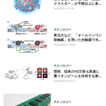
クラスター」が予想以上に多い
ことを発見
2026/05/11 10:21
テクノロジー
東北大など、「オールインワン
助触媒」を用いた光触媒で水完
全分解を実現
2026/05/07 18:00
テクノロジー
理研、従来の10万倍も高速に
重イオンビームを冷却する新原
理を提唱
2026/04/23 19:17
テクノロジー