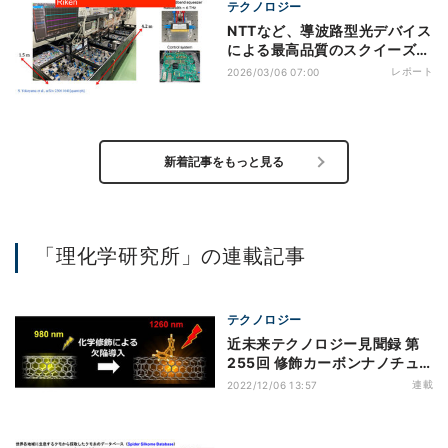
テクノロジー
NTTなど、導波路型光デバイス
による最高品質のスクイーズド
光生成に成功
レポート
2026/03/06 07:00
新着記事をもっと見る
「理化学研究所」の連載記事
テクノロジー
近未来テクノロジー見聞録 第
255回 修飾カーボンナノチュ
ーブが切り開く欠陥制御技術と
連載
2022/12/06 13:57
期待される未来とは