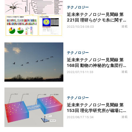
テクノロジー
近未来テクノロジー見聞録 第
221回 理研らがクモ糸に関する
情報をデータベース化 人工ク
連載
2022/10/26 08:03
モ糸材料の開発に期待
テクノロジー
近未来テクノロジー見聞録 第
168回 動物の神秘的な集団行動
は原子の世界でも確認
連載
2022/07/15 11:33
テクノロジー
近未来テクノロジー見聞録 第
153回 理化学研究所が磁場によ
る超伝導電流増幅機構を解明！
連載
2022/06/17 15:34