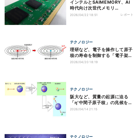
インテルとSAIMEMORY、AI
時代向け次世代メモリ
「ZAM」開発でNEDO事業に
レポート
2026/04/22 18:51
採択
テクノロジー
理研など、電子を操作して原子
核の寿命を制御する「電子架橋
遷移」を確認
2026/04/20 18:19
テクノロジー
阪大など、質量の起源に迫る
「η′中間子原子核」の兆候を世
界初観測
2026/04/14 21:15
テクノロジー