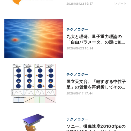
「LineShine」が初登場で1位
レポート
2026/06/23 19:37
を獲得
テクノロジー
九大と理研、量子重力理論の
「自由パラメータ」の謎に迫る
新手法を開発
2026/06/23 10:24
テクノロジー
国立天文台、「軽すぎる中性子
星」の質量を再解析してその謎
を解明
2026/06/17 17:44
テクノロジー
ソニー、撮像速度26100fpsの