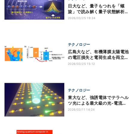
日大など、量子もつれを「螺
旋」で読み解く量子状態解析技
術を開発
2026/03/25 19:24
テクノロジー
広島大など、有機薄膜太陽電池
の電圧損失と電荷生成を両立し
高効率化に成功
2026/03/25 15:12
テクノロジー
東大など、強誘電体でテラヘル
ツ光による最大級の光-電流変
換効率を実証
2026/03/11 14:24