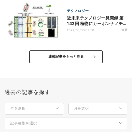
テクノロジー
近未来テクノロジー見聞録 第
142回 植物にカーボンナノチュ
ーブで遺伝子を送り込む技術を
連載
2022/05/30 07:30
開発！
連載記事をもっと見る
過去の記事を探す