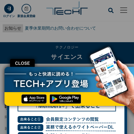
ログイン
新規会員登録
お知らせ
夏季休業期間のお問い合わせについて
テクノロジー
サイエンス
CLOSE
TECH+
テクノロジー
サイエンス
ゴムはなぜ裂ける? 住友ゴムがメカニズムを解明、タイヤの耐摩耗性向上へ
ゴムはなぜ裂ける? 住友ゴムがメカニズムを解
明、タイヤの耐摩耗性向上へ
掲載日
2025/03/21 20:00
著者：
庄司亮一