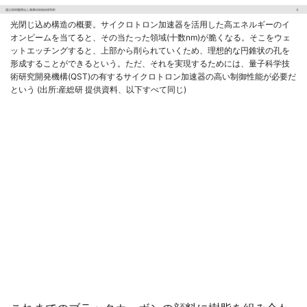
光閉じ込め構造の概要。サイクロトロン加速器を活用した高エネルギーのイ
オンビームを当てると、その当たった領域(十数nm)が脆くなる。そこをウェ
ットエッチングすると、上部から削られていくため、理想的な円錐状の孔を
形成することができるという。ただ、それを実現するためには、量子科学技
術研究開発機構(QST)の有するサイクロトロン加速器の高い制御性能が必要だ
という (出所:産総研 提供資料、以下すべて同じ)