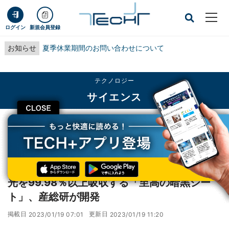
ログイン
新規会員登録
お知らせ
夏季休業期間のお問い合わせについて
テクノロジー
サイエンス
CLOSE
TECH+
テクノロジー
サイエンス
光を99.98％以上吸収する「至高の暗黒シート」、産総研が開発
レポート
光を99.98％以上吸収する「至高の暗黒シー
ト」、産総研が開発
掲載日
更新日
2023/01/19 07:01
2023/01/19 11:20