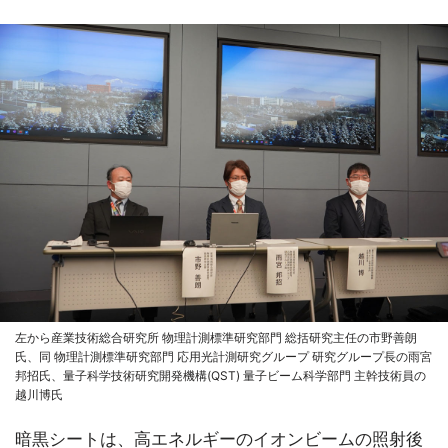
左から産業技術総合研究所 物理計測標準研究部門 総括研究主任の市野善朗
氏、同 物理計測標準研究部門 応用光計測研究グループ 研究グループ長の雨宮
邦招氏、量子科学技術研究開発機構(QST) 量子ビーム科学部門 主幹技術員の
越川博氏
暗黒シートは、高エネルギーのイオンビームの照射後