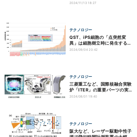
の次期スパコンシステムを受
2024/11/13 18:27
注、2025年7月より運用開始
予定
テクノロジー
QST、iPS細胞の「点突然変
異」は細胞樹立時に発生すると
全ゲノム解析で解明
2024/09/04 20:42
テクノロジー
三菱重工など、国際核融合実験
炉「ITER」の重要パーツの実
機量産化準備完了
2024/08/01 19:40
テクノロジー
阪大など、レーザー駆動中性子
源で飛行時間計測装置の大幅な