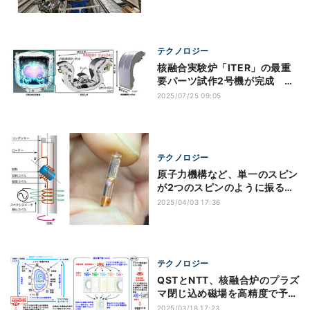
テクノロジー
核融合実験炉「ITER」の最重
要パーツ試作2号機が完成 日
立・QST発表
2025/07/25 09:05
テクノロジー
原子力機構など、単一のスピン
が2つのスピンのように振る舞
う新現象を発見
2025/04/03 17:36
テクノロジー
QSTとNTT、核融合炉のプラズ
マ閉じ込め磁場を高精度で予測
するAIを開発
2025/03/18 17:23