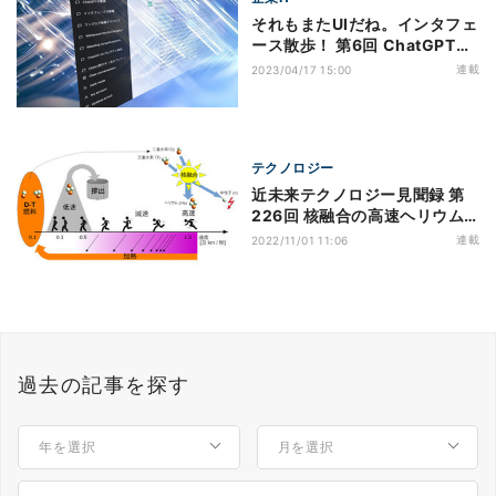
それもまたUIだね。インタフェ
ース散歩！ 第6回 ChatGPTが
与えた衝撃、プロダクト開発に
連載
2023/04/17 15:00
おける影響と戦略
テクノロジー
近未来テクノロジー見聞録 第
226回 核融合の高速ヘリウム
閉じ込めと低速ヘリウム排出を
連載
2022/11/01 11:06
両立する条件を解明！
過去の記事を探す