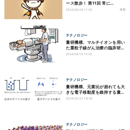
ース散歩！ 第11回 常に
MVP（Minimum Viable
連載
2024/03/26 11:00
Product）を意識する
テクノロジー
量研機構、マルチイオンを用い
た重粒子線がん治療の臨床研究
を開始
2024/03/18 10:02
テクノロジー
量研機構、元素比が崩れても大
きな電子移動度を維持する量子
材料を発見
2024/02/22 18:40
テクノロジー