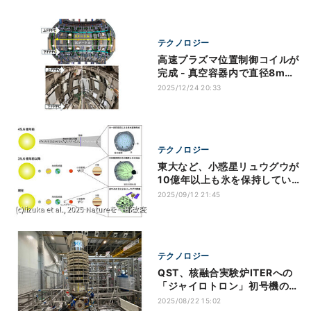
テクノロジー
高速プラズマ位置制御コイルが
完成 - 真空容器内で直径8mの
コイルを高精度で製作
2025/12/24 20:33
テクノロジー
東大など、小惑星リュウグウが
10億年以上も氷を保持してい
たことを確認
2025/09/12 21:45
テクノロジー
QST、核融合実験炉ITERへの
「ジャイロトロン」初号機の据
え付け完了
2025/08/22 15:02