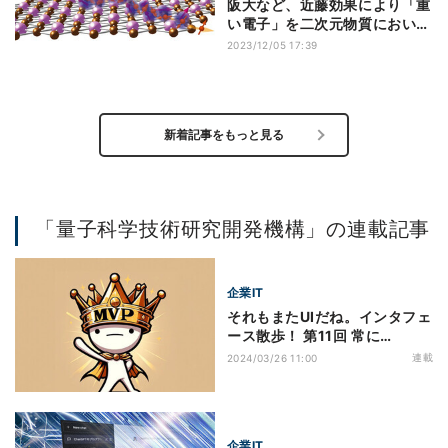
阪大など、近藤効果により「重
い電子」を二次元物質において
実現
2023/12/05 17:39
新着記事をもっと見る
「量子科学技術研究開発機構」の連載記事
企業IT
それもまたUIだね。インタフェ
ース散歩！ 第11回 常に
MVP（Minimum Viable
連載
2024/03/26 11:00
Product）を意識する
企業IT