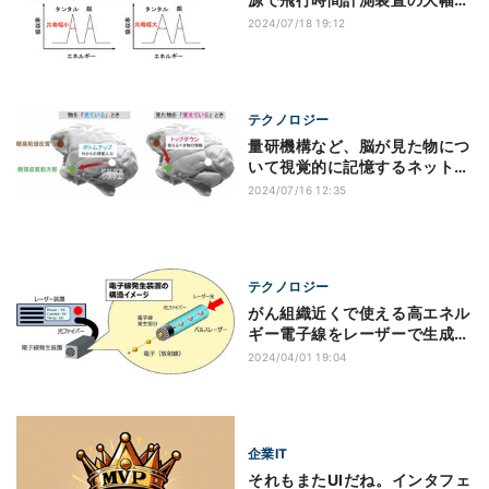
小型化を実現
2024/07/18 19:12
テクノロジー
量研機構など、脳が見た物につ
いて視覚的に記憶するネットワ
ークを特定
2024/07/16 12:35
テクノロジー
がん組織近くで使える高エネル
ギー電子線をレーザーで生成、
QSTなど
2024/04/01 19:04
企業IT
それもまたUIだね。インタフェ