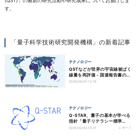
(QST)」の最新の研究活動や研究成果についてお届けしま
す。
「量子科学技術研究開発機構」の新着記事
テクノロジー
QSTなどが世界の宇宙線被ばく
線量を再評価 - 国連報告書の改
定に貢献
2026/04/20 13:19
テクノロジー
Q-STAR、量子の基本が学べる
指針「量子リテラシー標準
(QSS-L)ver.1.0」を発表
レポート
2026/02/03 15:21