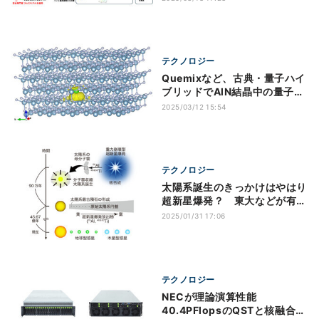
テクノロジー
Quemixなど、古典・量子ハイ
ブリッドでAlN結晶中の量子ビ
ットの予測に成功
2025/03/12 15:54
テクノロジー
太陽系誕生のきっかけはやはり
超新星爆発？ 東大などが有力
な証拠を発見
2025/01/31 17:06
テクノロジー
NECが理論演算性能
40.4PFlopsのQSTと核融合研