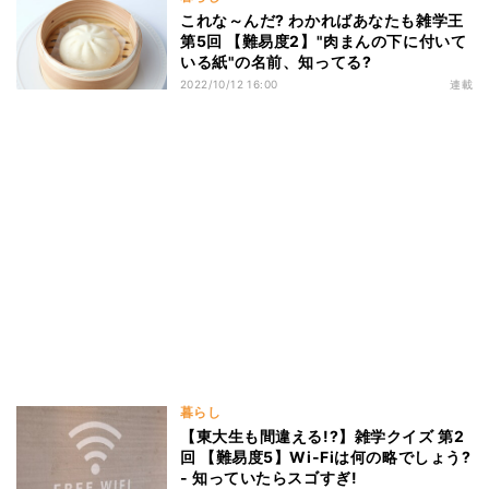
これな～んだ? わかればあなたも雑学王
第5回 【難易度2】"肉まんの下に付いて
いる紙"の名前、知ってる?
2022/10/12 16:00
連載
暮らし
【東大生も間違える!?】雑学クイズ 第2
回 【難易度5】Wi-Fiは何の略でしょう?
- 知っていたらスゴすぎ!