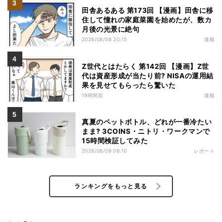
田舎あるある 第173回 【漫画】田舎に移
住して憧れの家庭菜園を始めたが、数カ
月後の光景に絶句
2026/08/08 20:15
連載
Z世代とはたらく 第142回 【漫画】Z世
代は資産形成が当たり前? NISAの運用結
果を見せてもらったら驚いた
19時間前
連載
真夏のペットボトル、どれが一番冷たい
まま? 3COINS・ニトリ・ワークマンで
15時間検証してみた
2026/08/08 09:10
レポート
ランキングをもっと見る