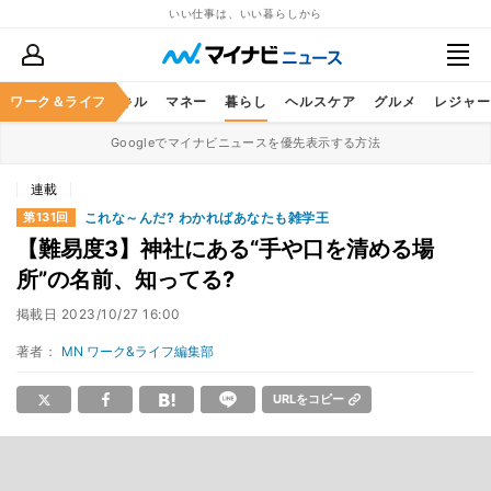
いい仕事は、いい暮らしから
ャリア
ワーク＆ライフ
ビジネススキル
マネー
暮らし
ヘルスケア
グルメ
レジャー
Googleでマイナビニュースを優先表示する方法
連載
これな～んだ? わかればあなたも雑学王
第131回
【難易度3】神社にある“手や口を清める場
所”の名前、知ってる?
掲載日
2023/10/27 16:00
著者：
MN ワーク&ライフ編集部
URLをコピー