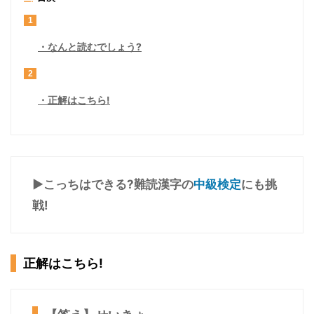
1
なんと読むでしょう?
2
正解はこちら!
▶こっちはできる?難読漢字の
中級検定
にも挑
戦!
正解はこちら!