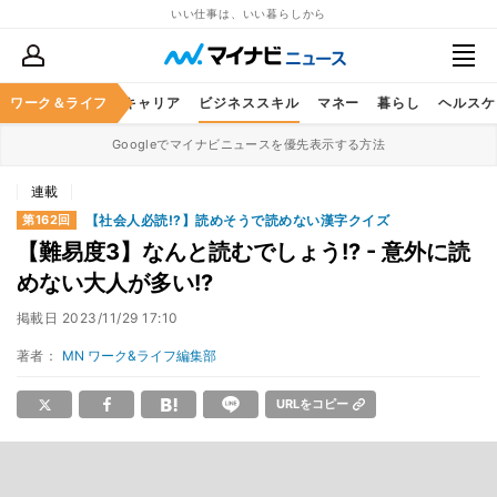
いい仕事は、いい暮らしから
ワーク＆ライフ
キャリア
ビジネススキル
マネー
暮らし
ヘルスケ
Googleでマイナビニュースを優先表示する方法
連載
【社会人必読!?】読めそうで読めない漢字クイズ
第162回
【難易度3】なんと読むでしょう!? - 意外に読
めない大人が多い!?
掲載日
2023/11/29 17:10
著者：
MN ワーク&ライフ編集部
URLをコピー