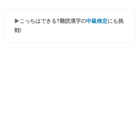
▶こっちはできる?難読漢字の
中級検定
にも挑
戦!