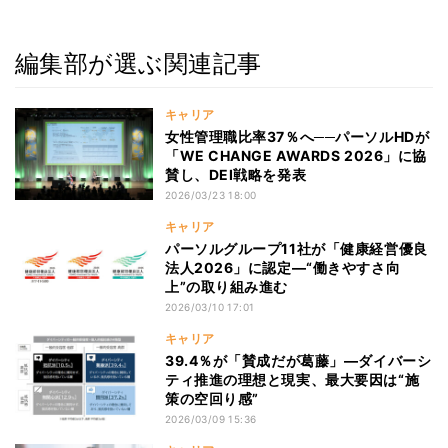
編集部が選ぶ関連記事
キャリア
女性管理職比率37％へ──パーソルHDが
「WE CHANGE AWARDS 2026」に協
賛し、DEI戦略を発表
2026/03/23 18:00
キャリア
パーソルグループ11社が「健康経営優良
法人2026」に認定―“働きやすさ向
上”の取り組み進む
2026/03/10 17:01
キャリア
39.4％が「賛成だが葛藤」―ダイバーシ
ティ推進の理想と現実、最大要因は“施
策の空回り感”
2026/03/09 15:36