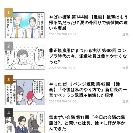
やばい後輩 第144回 【漫画】後輩はもう
帰る気だった!? 夏の外回りで価値観の違
いを実感
2026/08/06 20:41
連載
非正規雇用にまつわる実話 第60回 コン
プラ時代の今、派遣社員は働きやすくな
った?
2026/08/06 08:00
連載
やったぜ! リベンジ退職 第42回 【漫
画】「今後は私のやり方で」新店長の一
言でベテラン退職→崩壊した現場
2026/08/04 07:00
連載
気まずい会議 第11回 「今日の会議の議
題は?」と聞いた社長、徐々に汗が浮か
んできた