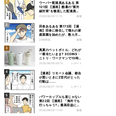
ウーバー配達員あるある 第
121回 【漫画】酷暑の“紫外
線対策”を徹底した配達員
が、数カ月後に絶句した理由
2026/08/08 11:15
連載
田舎あるある 第173回 【漫
画】田舎に移住して憧れの家
庭菜園を始めたが、数カ月後
の光景に絶句
23時間前
連載
真夏のペットボトル、どれが
一番冷たいまま? 3COINS・
ニトリ・ワークマンで15時間
検証してみた
2026/08/08 09:10
レポート
【漫画】リモート会議、都合
が悪いときにZ世代がとった
行動は......
2026/08/07 16:03
レポート
パワーカップルも楽じゃない
第22回 【漫画】「海外でも
行っちゃう?」最高収益に喜
ぶ夫婦、直後に届いた“通知
2026/08/08 11:03
連載
書”で現実に戻された