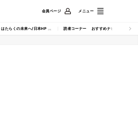
会員ページ
メニュー
はたらくの未来へ/日本HP
読者コーナー
おすすめナビ
マイナビB