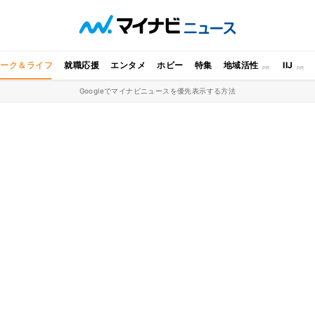
ワーク＆ライフ
就職応援
エンタメ
ホビー
特集
地域活性
IIJ
Googleでマイナビニュースを優先表示する方法