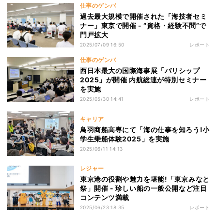
仕事のゲンバ
過去最大規模で開催された「海技者セミ
ナー」東京で開催 - “資格・経験不問”で
門戸拡大
2025/07/09 16:50
レポート
仕事のゲンバ
西日本最大の国際海事展「バリシップ
2025」が開催 内航総連が特別セミナー
を実施
2025/05/30 14:41
レポート
キャリア
鳥羽商船高専にて「海の仕事を知ろう!小
学生乗船体験2025」を実施
2025/06/11 14:13
レジャー
東京港の役割や魅力を堪能!「東京みなと
祭」開催 - 珍しい船の一般公開など注目
コンテンツ満載
2025/06/23 18:35
レポート