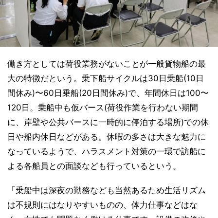
働き方としては荷役業務がないことが一般貨物船の最
大の特徴だという。乗下船サイクルは30日乗船(10日
間休み)〜60日乗船(20日間休み)で、年間休日は100〜
120日。乗船中も仮バース(荷役作業を行わない期間
に、岸壁や公共バースに一時的に停泊する場所)での休
日や船内休日などがある。休暇の多さは大きな魅力に
なっているようで、ハラスメント対策の一環で訪船に
よる各船員との面談なども行っているという。
「乗船中は深夜の勤務なども当然あるため生活リズム
は不規則にはなりやすいものの、体力仕事などはな