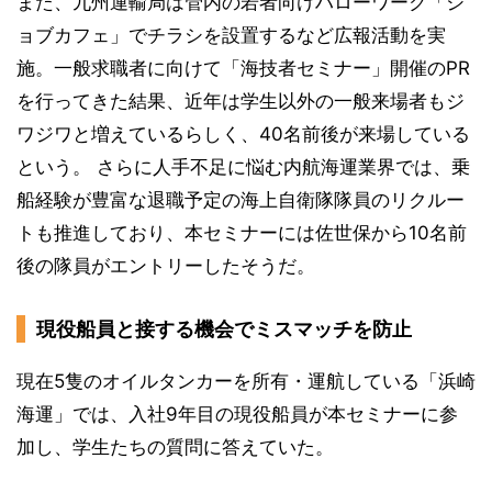
また、九州運輸局は管内の若者向けハローワーク「ジ
ョブカフェ」でチラシを設置するなど広報活動を実
施。一般求職者に向けて「海技者セミナー」開催のPR
を行ってきた結果、近年は学生以外の一般来場者もジ
ワジワと増えているらしく、40名前後が来場している
という。 さらに人手不足に悩む内航海運業界では、乗
船経験が豊富な退職予定の海上自衛隊隊員のリクルー
トも推進しており、本セミナーには佐世保から10名前
後の隊員がエントリーしたそうだ。
現役船員と接する機会でミスマッチを防止
現在5隻のオイルタンカーを所有・運航している「浜崎
海運」では、入社9年目の現役船員が本セミナーに参
加し、学生たちの質問に答えていた。