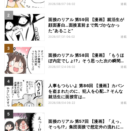
2026/08/07 06:02
連載
面接のリアル 第59回 【漫画】就活生が
顔面蒼白…面接直前まで気づかなかっ
た“あること”
2026/07/31 06:02
連載
面接のリアル 第58回 【漫画】「もうほ
ぼ内定でしょ!?」そう思った次の瞬間…
2026/07/24 06:02
連載
人事もつらいよ 第86回 【漫画】カバン
を盗まれたのに、犯人を心配…? そんな
就活生に面接官は…
2026/08/04 06:22
連載
面接のリアル 第57回 【漫画】「えっ、
そっち⁉」集団面接で想定外の流れに…