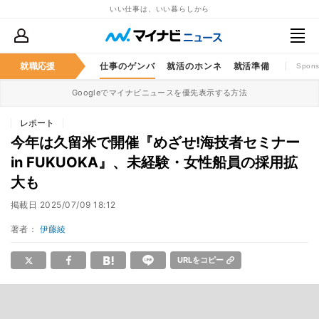
いい仕事は、いい暮らしから
就職応援
仕事のゲンバ
就活のホンネ
就活準備
Spons
Googleでマイナビニュースを優先表示する方法
レポート
今年は久留米で開催『めざせ!海技者セミナー
in FUKUOKA』、未経験・女性船員の採用拡
大も
掲載日
2025/07/09 18:12
著者：
伊藤綾
URLをコピー