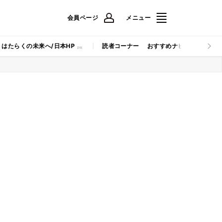
会員ページ
メニュー
はたらくの未来へ/日本HP
読者コーナー
おすすめナビ
マイナビB