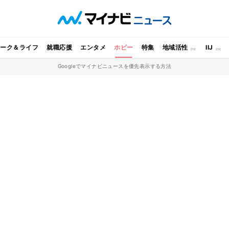
ワーク＆ライフ
就職応援
エンタメ
ホビー
特集
地域活性
IIJ
Googleでマイナビニュースを優先表示する方法