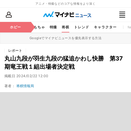
アニメ・特撮などのコアな情報をより深く
鉄道
コミック
ホビー
おもちゃ
特撮
将棋
トレンド
キャラクター
S
Googleでマイナビニュースを優先表示する方法
レポート
丸山九段が羽生九段の猛追かわし快勝 第37
期竜王戦１組出場者決定戦
掲載日
2024/02/22 12:00
著者：
将棋情報局