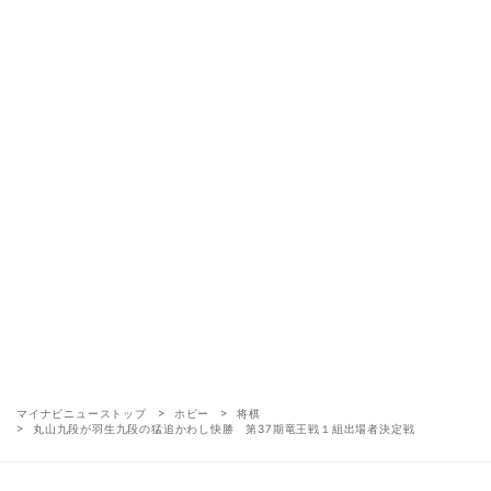
マイナビニューストップ
ホビー
将棋
丸山九段が羽生九段の猛追かわし快勝 第37期竜王戦１組出場者決定戦