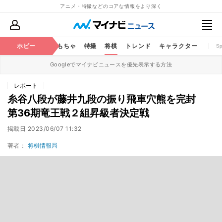
アニメ・特撮などのコアな情報をより深く
鉄道
コミック
ホビー
おもちゃ
特撮
将棋
トレンド
キャラクター
S
Googleでマイナビニュースを優先表示する方法
レポート
糸谷八段が藤井九段の振り飛車穴熊を完封
第36期竜王戦２組昇級者決定戦
掲載日
2023/06/07 11:32
著者：
将棋情報局