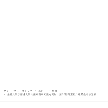
マイナビニューストップ
ホビー
将棋
糸谷八段が藤井九段の振り飛車穴熊を完封 第36期竜王戦２組昇級者決定戦