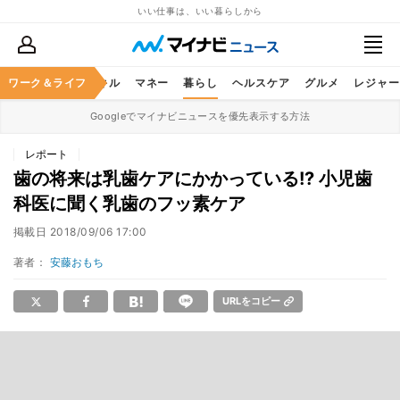
いい仕事は、いい暮らしから
ャリア
ワーク＆ライフ
ビジネススキル
マネー
暮らし
ヘルスケア
グルメ
レジャー
Googleでマイナビニュースを優先表示する方法
レポート
歯の将来は乳歯ケアにかかっている!? 小児歯
科医に聞く乳歯のフッ素ケア
掲載日
2018/09/06 17:00
著者：
安藤おもち
URLをコピー