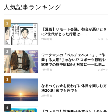
人気記事ランキング
【漫画】リモート会議、都合が悪いとき
にZ世代がとった行動は......
21時間前
レポート
ワークマンの「ペルチェベスト」、"作
業する人用"じゃない!? スポーツ観戦や
家事での熱中症&冷え対策に――話題の
商品を徹底検証
19時間前
レポート
なるべくお金を使わずに休日を楽しむ方
法20選! 家でも外でも
21時間前
【ファミマ】対象商品を買うと「ポケモ