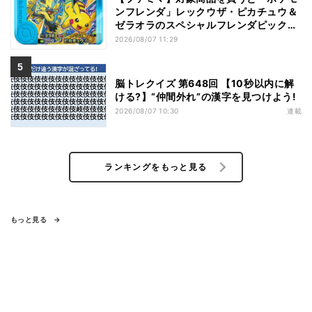
ンフレンダ」レックウザ・ピカチュウ＆
ゼラオラのスペシャルフレンダピックが
もらえるキャンペーン
2026/08/07 11:29
脳トレクイズ 第648回 【10秒以内に解
ける?】“仲間外れ”の漢字を見つけよう!
2026/08/07 10:30
連載
ランキングをもっと見る
もっと見る