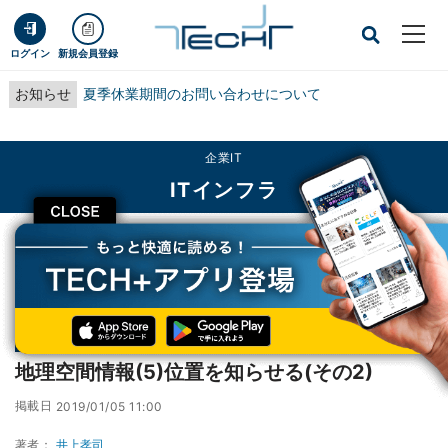
ログイン
新規会員登録
お知らせ
夏季休業期間のお問い合わせについて
企業IT
ITインフラ
CLOSE
TECH+
企業IT
ITインフラ
地理空間情報(5)位置を知らせる(その2)
連載
軍事とIT
第278回
地理空間情報(5)位置を知らせる(その2)
掲載日
2019/01/05 11:00
著者：
井上孝司