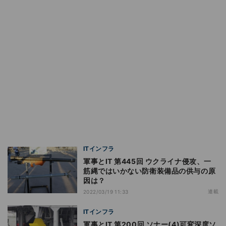
ITインフラ
軍事とIT 第445回 ウクライナ侵攻、一
筋縄ではいかない防衛装備品の供与の原
因は？
連載
2022/03/19 11:33
ITインフラ
軍事とIT 第200回 ソナー(4)可変深度ソ