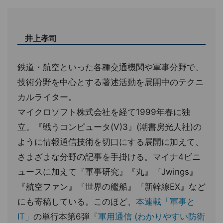
井上孝司
鉄道・航空といった各種交通機関や軍事分野で、
技術分野を中心とする著述活動を展開中のテクニ
カルライター。
マイクロソフト株式会社を経て1999年春に独
立。『戦うコンピュータ(V)3』(潮書房光人社)の
ように情報通信技術を切口にする展開に加えて、
さまざまな分野の記事を手掛ける。マイナ4ビニ
ュースに加えて『軍事研究』『丸』『Jwings』
『航空ファン』『世界の艦船』『新幹線EX』など
にも寄稿している。このほど、
本連載「軍事と
IT」
の単行本第6弾
『軍用通信 (わかりやすい防衛