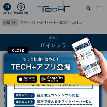
ログイン
新規会員登録
お知らせ
プライバシーポリシーを一部改訂しました
企業IT
ITインフラ
CLOSE
TECH+
企業IT
ITインフラ
なぜスウェーデンの兵器は“64日”で投入できるのか サーブが語る防衛装備開発
の思想(2)
連載
軍事とIT
第663回
なぜスウェーデンの兵器は“64日”で投入でき
るのか サーブが語る防衛装備開発の思想(2)