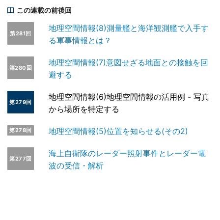
この連載の前後回
地理空間情報(8)測量艦と海洋観測艦で入手す
第281回
る軍事情報とは？
地理空間情報(7)意図せざる地面との接触を回
第280回
避する
地理空間情報(6)地理空間情報の活用例 - 写真
第279回
から場所を特定する
地理空間情報(5)位置を知らせる(その2)
第278回
海上自衛隊のレーダー照射事件とレーダー電
第277回
波の受信・解析