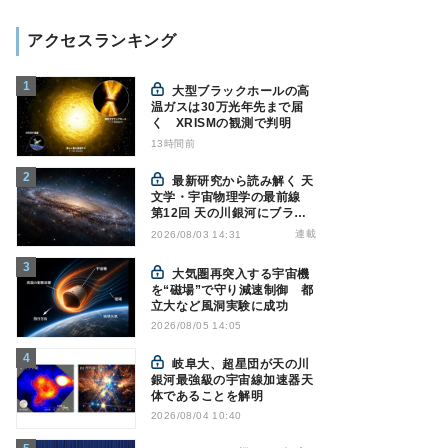
アクセスランキング
大型ブラックホールの高
温ガスは30万光年先まで届
く XRISMの観測で判明
13時間前
最新研究から読み解く 天
文学・宇宙物理学の最前線
第12回 天の川銀河にブラッ
クホール1億7000万個？ - 大
連載
2026/08/03 14:31
規模計算が描くその分布
大気圏再突入する宇宙機
を“磁場”で守り減速制御 都
立大など風洞実験に成功
2026/08/05 14:05
岐阜大、超星団が天の川
銀河最強級の宇宙線加速器天
体であることを解明
2026/08/04 10:40