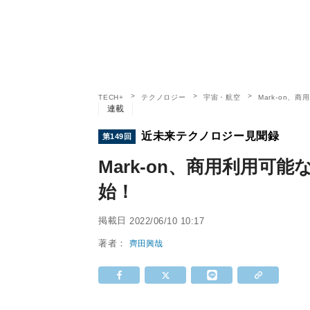
TECH+
テクノロジー
宇宙・航空
Mark-on
連載
近未来テクノロジー見聞録
第149回
Mark-on、商用利用可
始！
掲載日
2022/06/10 10:17
著者：
齊田興哉