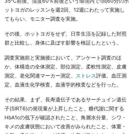
35℃前後、湿度60％前後という環境内で1回60分のホ
ットヨガのレッスンを週2回、12週にわたって実施し
てもらい、モニター調査を実施。
その後、ホットヨガをせず、日常生活を記録した対照
群と比較し、身体に及ぼす影響を検証したという。
調査実施前と実施後において、アンケート調査のほ
か、体構造の全体測定、部位測定、柔軟性測定、皮膚
測定、老化関連マーカー測定、
ストレス
評価、血圧測
定、血液生化学検査、血液学的検査などを行った。
その結果、まず、長寿遺伝子であるサーチュイン遺伝
子(SIRT6)の発現量が上昇したこと、糖代謝に関する
HbA1cの低下が確認されたこと、角層水分量、シワ・
キメの皮膚状態において改善がみられたこと、体重・