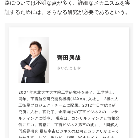
路については不明な点が多く、詳細なメカニズムを実
証するためには、さらなる研究が必要であるという。
齊田興哉
さいだともや
2004年東北大学大学院工学研究科を修了、工学博士。
同年、宇宙航空研究開発機構(JAXA)に入社し、2機の人
工衛星プロジェクトチームに配属。2012年日本総合研
究所に入社。官公庁、企業向けの宇宙ビジネスのコンサ
ルティングに従事。 現在は、コンサルティングと情報発
信に注力。書籍に「宇宙ビジネス第三の波」、「図解入
門業界研究 最新宇宙ビジネスの動向とカラクリがよ～く
わかる本」など。テレビ、新聞、Webサイト、セミナ