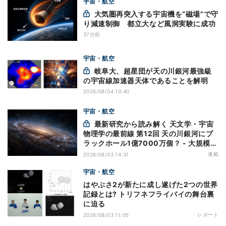
宇宙・航空
大気圏再突入する宇宙機を“磁場”で守
り減速制御 都立大など風洞実験に成功
37分前
宇宙・航空
岐阜大、超星団が天の川銀河最強級
の宇宙線加速器天体であることを解明
2026/08/04 10:40
宇宙・航空
最新研究から読み解く 天文学・宇宙
物理学の最前線 第12回 天の川銀河にブ
ラックホール1億7000万個？ - 大規模計
算が描くその分布
連載
2026/08/03 14:31
宇宙・航空
はやぶさ2が新たに成し遂げた2つの世界
記録とは? トリフネフライバイの舞台裏
に迫る
レポート
2026/08/03 11:05