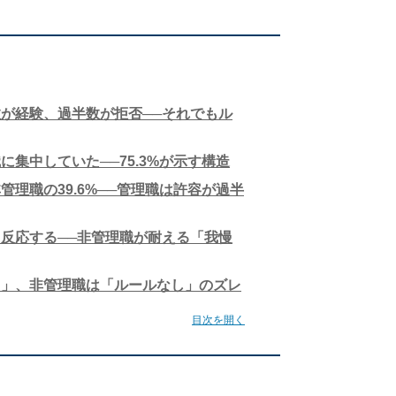
が経験、過半数が拒否──それでもル
に集中していた──75.3%が示す構造
管理職の39.6%──管理職は許容が過半
反応する──非管理職が耐える「我慢
り」、非管理職は「ルールなし」のズレ
目次を開く