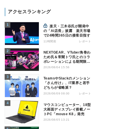
アクセスランキング
楽天・三木谷氏が開発中
の「AI店長」披露 楽天市場
で24時間365日の接客目指す
11時間前
レポート
NEXTGEAR、VTuber角巻わ
ため氏＆常闇トワ氏とのコラ
ボレーションによる期間限定
モデル
2026/08/04 15:56
TeamsやSlackのメンション
「さん付け」、IT業界と若手
どちらが省略派？
レポート
2026/06/09 08:00
マウスコンピューター、18型
大画面ディスプレイ搭載ノー
トPC「mouse K8」発売
2026/08/05 13:21