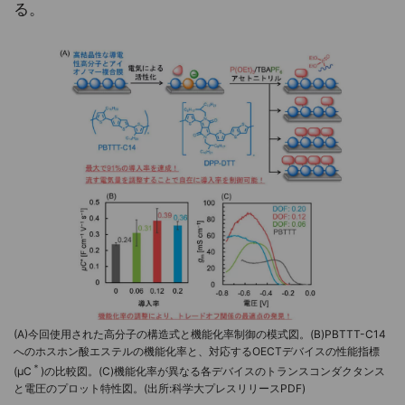
る。
(A)今回使用された高分子の構造式と機能化率制御の模式図。(B)PBTTT-C14
へのホスホン酸エステルの機能化率と、対応するOECTデバイスの性能指標
＊
(μC
)の比較図。(C)機能化率が異なる各デバイスのトランスコンダクタンス
と電圧のプロット特性図。(出所:科学大プレスリリースPDF)