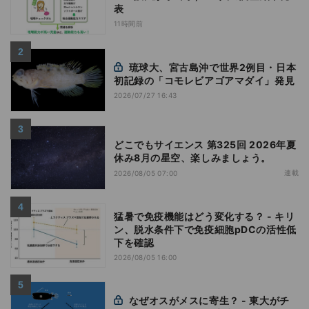
表
11時間前
琉球大、宮古島沖で世界2例目・日本
初記録の「コモレビアゴアマダイ」発見
2026/07/27 16:43
どこでもサイエンス 第325回 2026年夏
休み8月の星空、楽しみましょう。
連載
2026/08/05 07:00
猛暑で免疫機能はどう変化する？ - キリ
ン、脱水条件下で免疫細胞pDCの活性低
下を確認
2026/08/05 16:00
なぜオスがメスに寄生？ - 東大がチ