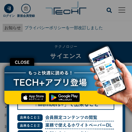
ログイン
新規会員登録
お知らせ
プライバシーポリシーを一部改訂しました
テクノロジー
サイエンス
CLOSE
TECH+
テクノロジー
サイエンス
科学大、導電性高分子の分子変換で有機トランジスタの性能向上に成功
科学大、導電性高分子の分子変換で有機トラ
ンジスタの性能向上に成功
掲載日
2026/05/26 18:44
著者：
波留久泉