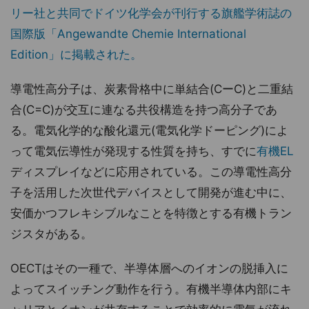
リー社と共同でドイツ化学会が刊行する旗艦学術誌の
国際版「Angewandte Chemie International
Edition」に掲載された。
導電性高分子は、炭素骨格中に単結合(CーC)と二重結
合(C=C)が交互に連なる共役構造を持つ高分子であ
る。電気化学的な酸化還元(電気化学ドーピング)によ
って電気伝導性が発現する性質を持ち、すでに
有機EL
ディスプレイなどに応用されている。この導電性高分
子を活用した次世代デバイスとして開発が進む中に、
安価かつフレキシブルなことを特徴とする有機トラン
ジスタがある。
OECTはその一種で、半導体層へのイオンの脱挿入に
よってスイッチング動作を行う。有機半導体内部にキ