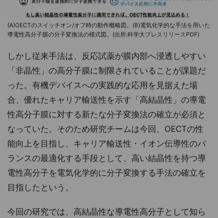
(A)OECTのスイッチオン/オフ時の動作概略図。(B)電気化学的な手法を用いた
導電性高分子膜の分子変換法の模式図。(出所:科学大プレスリリースPDF)
しかし従来手法は、反応試薬が膜内部へ浸透しやすい
「非晶性」の高分子膜に制限されていることが課題だ
った。有機デバイスへの実践的な応用を見据えた場
合、優れたキャリア輸送性を示す「高結晶性」の導電
性高分子膜に対する新たな分子変換法の確立が必須と
なっていた。そのため研究チームは今回、OECTの性
能向上を目指し、キャリア輸送性・イオン伝導性のバ
ランスの最適化する手段として、高い結晶性を持つ導
電性高分子を電気化学的に分子変換する手法の確立を
目指したという。
今回の研究では、高結晶性な導電性高分子として知ら