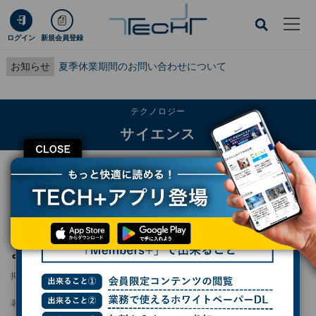
ログイン
新規会員登録
お知らせ
夏季休業期間のお問い合わせについて
テクノロジー
サイエンス
CLOSE
TECH+
テクノロジー
サイエンス
東北大など、X線タイコグラフィ・ナノCTによりガス拡散を10秒強で予測
東北大など、X線タイコグラフィ・ナノCTに
よりガス拡散を10秒強で予測
掲載日
2026/04/28 13:25
著者：
波留久泉