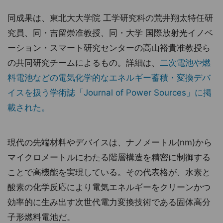
同成果は、東北大大学院 工学研究科の荒井翔太特任研
究員、同・吉留崇准教授、同・大学 国際放射光イノベ
ーション・スマート研究センターの高山裕貴准教授ら
の共同研究チームによるもの。詳細は、
二次電池や燃
料電池などの電気化学的なエネルギー蓄積・変換デバ
イスを扱う学術誌「Journal of Power Sources」に掲
載された。
現代の先端材料やデバイスは、ナノメートル(nm)から
マイクロメートルにわたる階層構造を精密に制御する
ことで高機能を実現している。その代表格が、水素と
酸素の化学反応により電気エネルギーをクリーンかつ
効率的に生み出す次世代電力変換技術である固体高分
子形燃料電池だ。