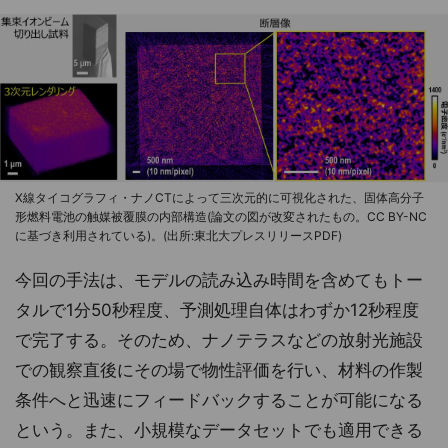
X線タイコグラフィ・ナノCTによって三次元的に可視化された、固体高分子
形燃料電池の触媒被覆膜の内部構造(論文の図が改変されたもの。CC BY-NC
に基づき利用されている)。(出所:東北大プレスリリースPDF)
今回の手法は、モデルの読み込み時間を含めてもトー
タルで1分50秒程度、予測処理自体はわずか12秒程度
で完了する。そのため、ナノテラスなどの放射光施設
での観察直後にその場で物性評価を行い、材料の作製
条件へと迅速にフィードバックすることが可能になる
という。また、小規模なデータセットでも適用できる