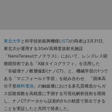
東北大学
と科学技術振興機構(
JST
)の両者は3月31日、
東北大が運用する3GeV高輝度放射光施設
「NanoTerasu(ナノテラス)」において、レンズレス顕
微鏡技術である「X線タイコグラフィ」を活用した
「非破壊ナノ断層撮影(ナノCT)」と、機械学習の1つで
ある「マニフォールド学習」を組み合わせ、「固体高
分子形
燃料電池
」の触媒層における多孔質構造からガ
ス拡散係数を高精度に予測する可視化解析技術を開発
し、ナノCTデータから誤差約5％の精度で算出できる
ことを実証したと共同で発表した。