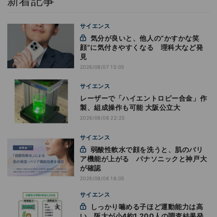
新着記事
サイエンス
気分が良いと、他人の“かすかな笑
顔”に気付きやすくなる 理科大など発
見
2026/08/07 15:05
サイエンス
レーザーで「ハイエントロピー合金」作
製、組成操作も可能 大阪公立大
2026/08/06 22:25
サイエンス
弱酸性軟水で顔を洗うと、肌のバリ
ア機能が上がる パナソニックと神戸大
が確認
2026/08/06 16:05
サイエンス
しっかり噛める子ほど運動能力は高
い 阪大が小4約1,200人の調査結果発