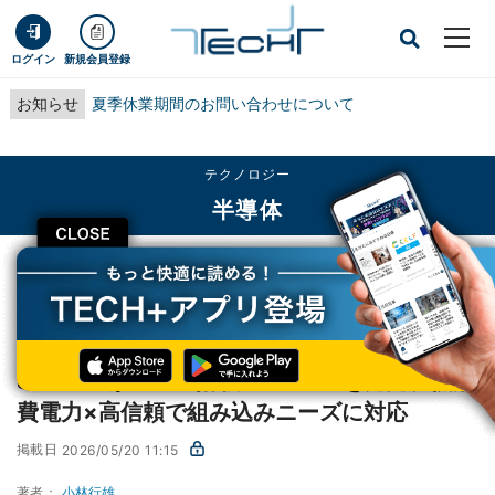
ログイン
新規会員登録
お知らせ
夏季休業期間のお問い合わせについて
テクノロジー
半導体
CLOSE
TECH+
テクノロジー
半導体
SwissbitがBiCS8搭載PCIe SSDを発売、低消費電力×高信頼で組み込みニーズ
に対応
SwissbitがBiCS8搭載PCIe SSDを発売、低消
費電力×高信頼で組み込みニーズに対応
掲載日
2026/05/20 11:15
著者：
小林行雄