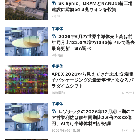
SK hynix、DRAMとNANDの新工場
建設に総額54.3兆ウォンを投資
2分前
半導体
2026年6月の世界半導体売上高は前
年同月比123.6％増の1345億ドルで過去
最高更新 SIA調べ
2時間前
半導体
APEX 2026から見えてきた未来:先端電
子パッケージングの最新事情と次なるパ
ラダイムシフト
16時間前
レポート
半導体
レゾナックの2026年12月期上期のコ
ア営業利益は前年同期比2.6倍の888億
円、AI向け半導体材料が好調
レポート
2026/08/06 18:26