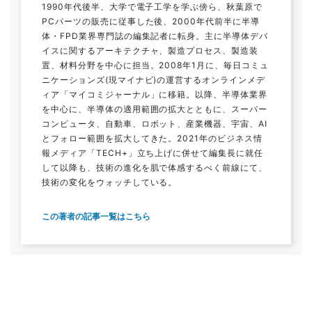
1990年代後半、大学で電子工学を学ぶ傍ら、秋葉原で
PCパーツの販売に従事した後、2000年代前半に半導
体・FPD業界専門誌の編集記者に転身。主に半導体デバ
イスに関するアーキテクチャ、製造プロセス、製造装
置、材料分野を中心に担当。2008年1月に、毎日コミュ
ニケーションズ(現マイナビ)の運営するオンラインメデ
ィア「マイコミジャーナル」に移籍。以降、半導体業界
を中心に、半導体の適用範囲の拡大とともに、スーパー
コンピュータ、自動車、ロボット、産業機器、宇宙、AI
とフォロー範囲を拡大してきた。2021年のビジネス情
報メディア「TECH+」立ち上げに併せて編集長に就任
して以降も、技術の進化を肌で体感するべく前線にて、
技術の変化をウォッチしている。
この著者の記事一覧はこちら