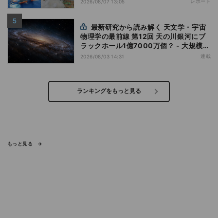
レポート
2026/08/07 13:05
最新研究から読み解く 天文学・宇宙
物理学の最前線 第12回 天の川銀河にブ
ラックホール1億7000万個？ - 大規模計
算が描くその分布
連載
2026/08/03 14:31
ランキングをもっと見る
もっと見る