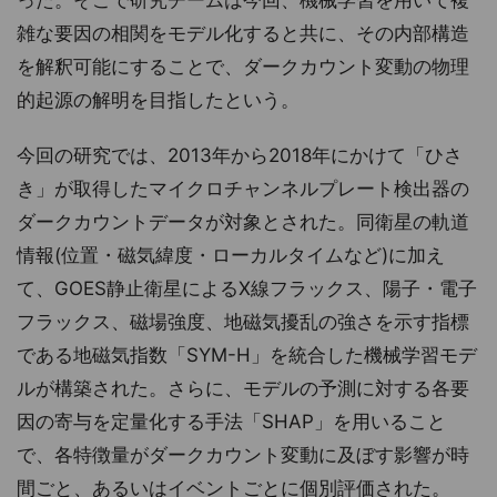
った。そこで研究チームは今回、機械学習を用いて複
雑な要因の相関をモデル化すると共に、その内部構造
を解釈可能にすることで、ダークカウント変動の物理
的起源の解明を目指したという。
今回の研究では、2013年から2018年にかけて「ひさ
き」が取得したマイクロチャンネルプレート検出器の
ダークカウントデータが対象とされた。同衛星の軌道
情報(位置・磁気緯度・ローカルタイムなど)に加え
て、GOES静止衛星によるX線フラックス、陽子・電子
フラックス、磁場強度、地磁気擾乱の強さを示す指標
である地磁気指数「SYM-H」を統合した機械学習モデ
ルが構築された。さらに、モデルの予測に対する各要
因の寄与を定量化する手法「SHAP」を用いること
で、各特徴量がダークカウント変動に及ぼす影響が時
間ごと、あるいはイベントごとに個別評価された。