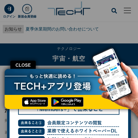
ログイン
新規会員登録
お知らせ
夏季休業期間のお問い合わせについて
テクノロジー
宇宙・航空
CLOSE
TECH+
テクノロジー
宇宙・航空
名市大など、宇宙望遠鏡「ひさき」のノイズから太陽フレアの影響を発見
名市大など、宇宙望遠鏡「ひさき」のノイズ
から太陽フレアの影響を発見
掲載日
2026/05/08 11:03
著者：
波留久泉