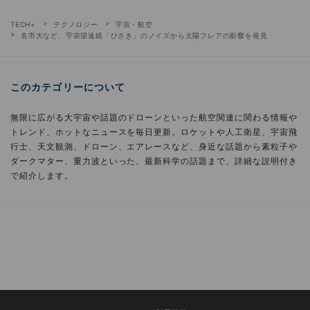
TECH+
テクノロジー
宇宙・航空
名市大など、宇宙望遠鏡「ひさき」のノイズから太陽フレアの影響を発見
このカテゴリーについて
無限に広がる大宇宙や話題のドローンといった航空関連に関わる情報や
トレンド、ホットなニュースを毎日更新。ロケットや人工衛星、宇宙飛
行士、天文観測、ドローン、エアレースなど、身近な話題から素粒子や
ダークマター、重力波といった、最新科学の話題まで、詳細な説明付き
で紹介します。