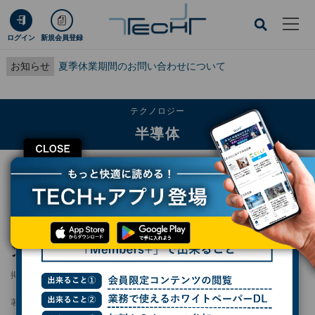
ログイン
新規会員登録
お知らせ
夏季休業期間のお問い合わせについて
テクノロジー
半導体
CLOSE
TECH+
テクノロジー
半導体
ルネサスが希Irida Labsの買収を完了、ビジョンAIのソフト機能を強化
ルネサスが希Irida Labsの買収を完了、ビジョ
ンAIのソフト機能を強化
掲載日
2026/05/08 06:30
著者：
小林行雄