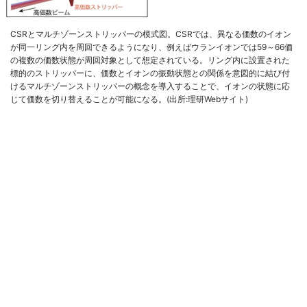
CSRとマルチゾーンストリッパーの模式図。CSRでは、異なる価数のイオン
が同一リング内を周回できるようになり、例えばウランイオンでは59～66価
の複数の価数状態が周回対象として想定されている。リング内に設置された
標的のストリッパーに、価数とイオンの振動状態との関係を意図的に結び付
けるマルチゾーンストリッパーの概念を導入することで、イオンの状態に応
じて価数を切り替えることが可能になる。(出所:理研Webサイト)