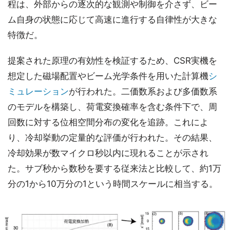
程は、外部からの逐次的な観測や制御を介さず、ビー
ム自身の状態に応じて高速に進行する自律性が大きな
特徴だ。
提案された原理の有効性を検証するため、CSR実機を
想定した磁場配置やビーム光学条件を用いた計算機
シ
ミュレーション
が行われた。二価数系および多価数系
のモデルを構築し、荷電変換確率を含む条件下で、周
回数に対する位相空間分布の変化を追跡。これによ
り、冷却挙動の定量的な評価が行われた。その結果、
冷却効果が数マイクロ秒以内に現れることが示され
た。サブ秒から数秒を要する従来法と比較して、約1万
分の1から10万分の1という時間スケールに相当する。