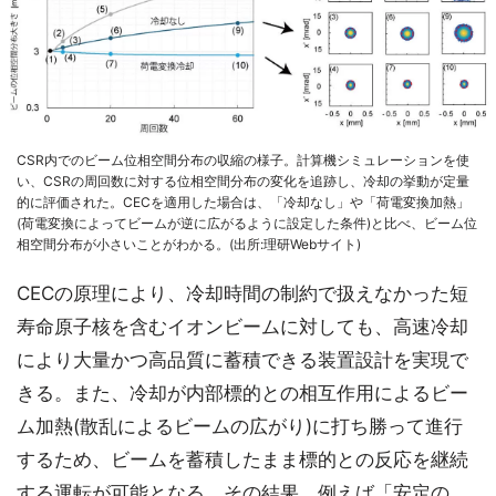
CSR内でのビーム位相空間分布の収縮の様子。計算機シミュレーションを使
い、CSRの周回数に対する位相空間分布の変化を追跡し、冷却の挙動が定量
的に評価された。CECを適用した場合は、「冷却なし」や「荷電変換加熱」
(荷電変換によってビームが逆に広がるように設定した条件)と比べ、ビーム位
相空間分布が小さいことがわかる。(出所:理研Webサイト)
CECの原理により、冷却時間の制約で扱えなかった短
寿命原子核を含むイオンビームに対しても、高速冷却
により大量かつ高品質に蓄積できる装置設計を実現で
きる。また、冷却が内部標的との相互作用によるビー
ム加熱(散乱によるビームの広がり)に打ち勝って進行
するため、ビームを蓄積したまま標的との反応を継続
する運転が可能となる。その結果、例えば「安定の