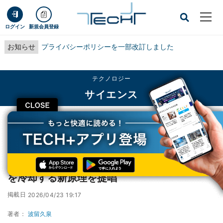
ログイン
新規会員登録
お知らせ
プライバシーポリシーを一部改訂しました
テクノロジー
サイエンス
CLOSE
TECH+
テクノロジー
サイエンス
理研、従来の10万倍も高速に重イオンビームを冷却する新原理を提唱
理研、従来の10万倍も高速に重イオンビーム
を冷却する新原理を提唱
掲載日
2026/04/23 19:17
著者：
波留久泉