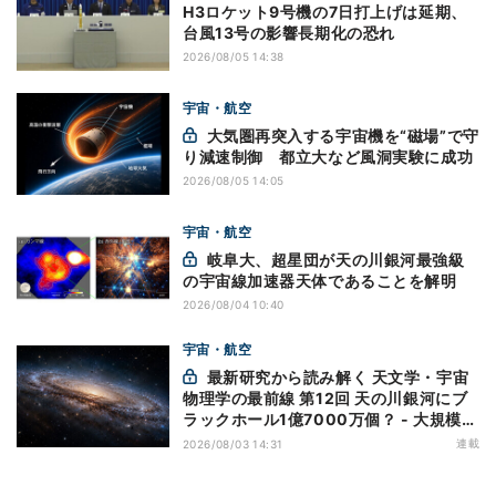
H3ロケット9号機の7日打上げは延期、
台風13号の影響長期化の恐れ
2026/08/05 14:38
宇宙・航空
大気圏再突入する宇宙機を“磁場”で守
り減速制御 都立大など風洞実験に成功
2026/08/05 14:05
宇宙・航空
岐阜大、超星団が天の川銀河最強級
の宇宙線加速器天体であることを解明
2026/08/04 10:40
宇宙・航空
最新研究から読み解く 天文学・宇宙
物理学の最前線 第12回 天の川銀河にブ
ラックホール1億7000万個？ - 大規模計
算が描くその分布
連載
2026/08/03 14:31