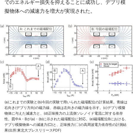
でのエネルギー損失を抑えることに成功し、デブリ模
擬物体への減速力を増大が実現された。
(a)これまでの実験と(b)今回の実験で用いられた磁場配位の計算結果。青線は
右向き(デブリ方向)の磁力線、赤線は左向きの磁力線を示す。(c)デブリ模擬
物体に与えた減速力と、(d)正味推力の上流側ソレノイド電流に対する依存
性。図中A・Bが(a)・(b)に示された磁場配位に対応。(e)磁場配位Bにおける、
デブリ模擬物体への減速力(□)と、正味推力(〇)の高周波電力依存性の計測結
果(出所:東北大プレスリリースPDF)