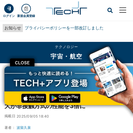
ログイン
新規会員登録
お知らせ
プライバシーポリシーを一部改訂しました
テクノロジー
宇宙・航空
CLOSE
TECH+
テクノロジー
宇宙・航空
プラズマ噴射でスペースデブリを除去 - 東北大が非接触方式の性能を3倍に
プラズマ噴射でスペースデブリを除去 - 東北
大が非接触方式の性能を3倍に
掲載日
2025/09/05 18:40
著者：
波留久泉