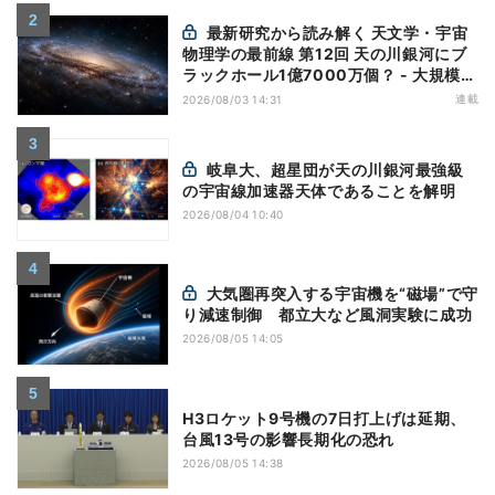
最新研究から読み解く 天文学・宇宙
物理学の最前線 第12回 天の川銀河にブ
ラックホール1億7000万個？ - 大規模計
算が描くその分布
連載
2026/08/03 14:31
岐阜大、超星団が天の川銀河最強級
の宇宙線加速器天体であることを解明
2026/08/04 10:40
大気圏再突入する宇宙機を“磁場”で守
り減速制御 都立大など風洞実験に成功
2026/08/05 14:05
H3ロケット9号機の7日打上げは延期、
台風13号の影響長期化の恐れ
2026/08/05 14:38