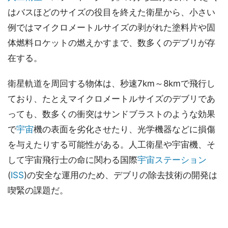
はバスほどのサイズの役目を終えた衛星から、小さい
例ではマイクロメートルサイズの剥がれた塗料片や固
体燃料ロケットの燃えかすまで、数多くのデブリが存
在する。
衛星軌道を周回する物体は、秒速7km～8kmで飛行し
ており、たとえマイクロメートルサイズのデブリであ
っても、数多くの衝突はサンドブラストのような効果
で
宇宙
機の表面を劣化させたり、光学機器などに損傷
を与えたりする可能性がある。人工衛星や宇宙機、そ
して宇宙飛行士の命に関わる国際
宇宙ステーション
(
ISS
)の安全な運用のため、デブリの除去技術の開発は
喫緊の課題だ。