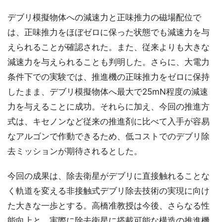
デブリ模擬物体への減速力と正味推力の磁場配位で
は、正味推力をほぼゼロに保った状態でも減速力を与
えられることが確認された。また、従来よりも大きな
減速力を与えられることも判明した。さらに、大電力
条件下での実験では、推進機の正味推力をゼロに保持
したまま、デブリ模擬物体へ最大で25mN程度の減速
力を与えることに成功。それらに加え、今回の推進方
式は、キセノンなど従来の推進剤に比べて入手が容易
なアルゴンで作動できるため、低コストでのデブリ除
去ミッションが期待されるとした。
今回の成果は、除去衛星がデブリに直接触れることな
く軌道を変える非接触式デブリ除去技術の実現に向け
た大きな一歩とする。高橋准教授は今後、さらなる性
能向上と、実際に除去衛星に搭載可能な構造の推進機