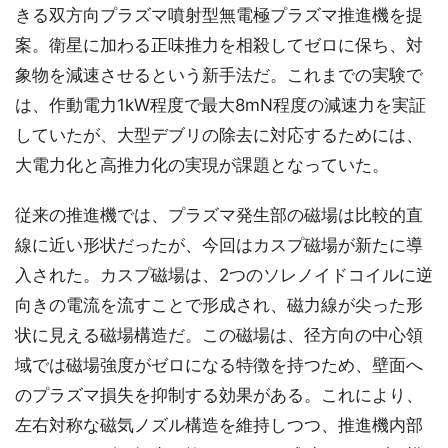
きる双方向プラズマ噴射型無電極プラズマ推進機を提
案。衛星に加わる正味推力を相殺してゼロに保ち、対
象物を減速させるという新手法だ。これまでの実験で
は、作動電力1kW程度で最大8mN程度の減速力を実証
していたが、大型デブリの除去に対応するためには、
大電力化と高推力化の実現が課題となっていた。
従来の推進機では、プラズマ発生部の磁場は比較的直
線に近い形状だったが、今回はカスプ磁場が新たに導
入された。カスプ磁場は、2つのソレノイドコイルに逆
向きの電流を流すことで形成され、磁力線が尖った形
状に見える磁場構造だ。この磁場は、径方向の中心領
域では磁場強度がゼロになる特徴を持つため、壁面へ
のプラズマ損失を抑制する効果がある。これにより、
左右対称な磁気ノズル構造を維持しつつ、推進機内部