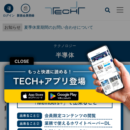
ログイン
新規会員登録
お知らせ
夏季休業期間のお問い合わせについて
テクノロジー
半導体
CLOSE
TECH+
テクノロジー
半導体
富士フイルム、熊本工場のCMPスラリー生産能力を3割増強。AI半導体の需要増
受け
富士フイルム、熊本工場のCMPスラリー生産
能力を3割増強。AI半導体の需要増受け
掲載日
2024/12/06 21:05
著者：
庄司亮一