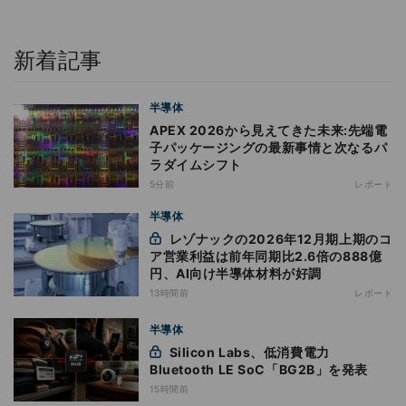
新着記事
半導体
APEX 2026から見えてきた未来:先端電
子パッケージングの最新事情と次なるパ
ラダイムシフト
5分前
レポート
半導体
レゾナックの2026年12月期上期のコ
ア営業利益は前年同期比2.6倍の888億
円、AI向け半導体材料が好調
13時間前
レポート
半導体
Silicon Labs、低消費電力
Bluetooth LE SoC「BG2B」を発表
15時間前