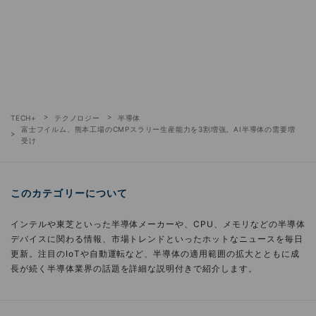
TECH+
テクノロジー
半導体
富士フイルム、熊本工場のCMPスラリー生産能力を3割増強。AI半導体の需要増
受け
このカテゴリーについて
インテルや東芝といった半導体メーカーや、CPU、メモリなどの半導体
デバイスに関わる情報、市場トレンドといったホットなニュースを毎日
更新。注目のIoTや自動運転など、半導体の適用範囲の拡大とともに成
長が続く半導体業界の話題を詳細な説明付きで紹介します。