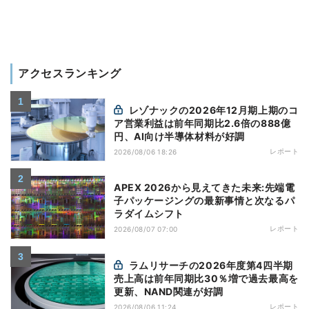
アクセスランキング
レゾナックの2026年12月期上期のコ
ア営業利益は前年同期比2.6倍の888億
円、AI向け半導体材料が好調
レポート
2026/08/06 18:26
APEX 2026から見えてきた未来:先端電
子パッケージングの最新事情と次なるパ
ラダイムシフト
レポート
2026/08/07 07:00
ラムリサーチの2026年度第4四半期
売上高は前年同期比30％増で過去最高を
更新、NAND関連が好調
レポート
2026/08/06 11:24