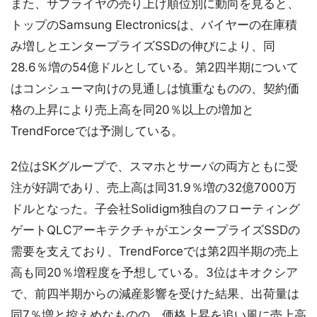
また、サプライヤの売り上げ順位別に動向を見ると、
トップのSamsung Electronicsは、バイヤーの在庫積
み増しとエンタープライズSSDの伸びにより、同
28.6％増の54億ドルとしている。第2四半期について
はコンシューマ向けの見通しは慎重なものの、契約価
格の上昇により売上高を同20％以上の増加と
TrendForceでは予測している。
2位はSKグループで、スマホとサーバの両方ともに受
注が好調であり、売上高は同31.9％増の32億7000万
ドルとなった。子会社Solidigm独自のフローティング
ゲートQLCアーキテクチャがエンタープライズSSDの
需要を支えており、TrendForceでは第2四半期の売上
高も同20％増程度を予想している。3位はキオクシア
で、前四半期からの減産影響を受けた結果、出荷量は
同7％増と控えめなものの、価格上昇を追い風に売上高