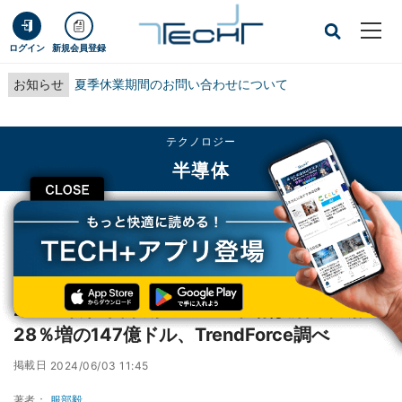
ログイン
新規会員登録
お知らせ
夏季休業期間のお問い合わせについて
テクノロジー
半導体
CLOSE
TECH+
テクノロジー
半導体
2024年第1四半期のNAND市場は前四半期比28％増の147億ドル、TrendForce
調べ
2024年第1四半期のNAND市場は前四半期比
28％増の147億ドル、TrendForce調べ
掲載日
2024/06/03 11:45
著者：
服部毅