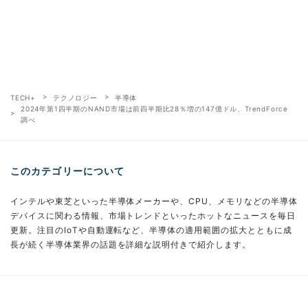
TECH+
テクノロジー
半導体
2024年第1四半期のNAND市場は前四半期比28％増の147億ドル、TrendForce
調べ
このカテゴリーについて
インテルや東芝といった半導体メーカーや、CPU、メモリなどの半導体
デバイスに関わる情報、市場トレンドといったホットなニュースを毎日
更新。注目のIoTや自動運転など、半導体の適用範囲の拡大とともに成
長が続く半導体業界の話題を詳細な説明付きで紹介します。