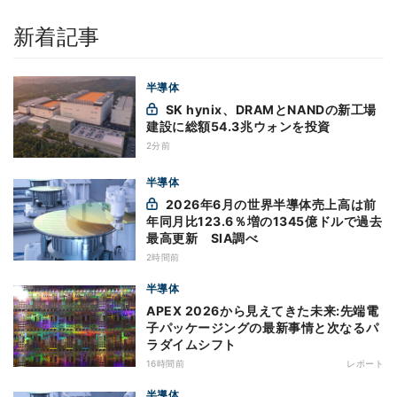
新着記事
半導体
SK hynix、DRAMとNANDの新工場
建設に総額54.3兆ウォンを投資
2分前
半導体
2026年6月の世界半導体売上高は前
年同月比123.6％増の1345億ドルで過去
最高更新 SIA調べ
2時間前
半導体
APEX 2026から見えてきた未来:先端電
子パッケージングの最新事情と次なるパ
ラダイムシフト
16時間前
レポート
半導体