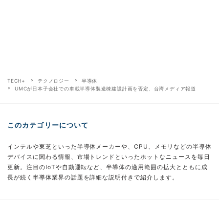
TECH+
テクノロジー
半導体
UMCが日本子会社での車載半導体製造棟建設計画を否定、台湾メディア報道
このカテゴリーについて
インテルや東芝といった半導体メーカーや、CPU、メモリなどの半導体
デバイスに関わる情報、市場トレンドといったホットなニュースを毎日
更新。注目のIoTや自動運転など、半導体の適用範囲の拡大とともに成
長が続く半導体業界の話題を詳細な説明付きで紹介します。