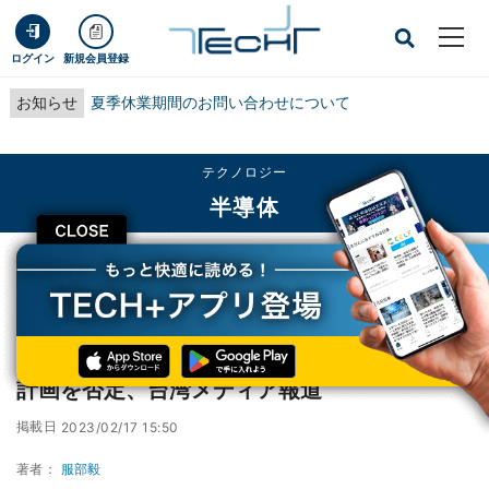
ログイン
新規会員登録
お知らせ
夏季休業期間のお問い合わせについて
テクノロジー
半導体
CLOSE
TECH+
テクノロジー
半導体
UMCが日本子会社での車載半導体製造棟建設計画を否定、台湾メディア報道
UMCが日本子会社での車載半導体製造棟建設
計画を否定、台湾メディア報道
掲載日
2023/02/17 15:50
著者：
服部毅