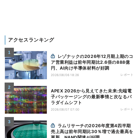
アクセスランキング
レゾナックの2026年12月期上期のコ
ア営業利益は前年同期比2.6倍の888億
円、AI向け半導体材料が好調
レポート
2026/08/06 18:26
APEX 2026から見えてきた未来:先端電
子パッケージングの最新事情と次なるパ
ラダイムシフト
レポート
2026/08/07 07:00
ラムリサーチの2026年度第4四半期
売上高は前年同期比30％増で過去最高を
更新、NAND関連が好調