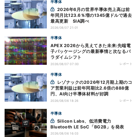
半導体
2026年6月の世界半導体売上高は前
年同月比123.6％増の1345億ドルで過去
最高更新 SIA調べ
2026/08/07 21:01
半導体
APEX 2026から見えてきた未来:先端電
子パッケージングの最新事情と次なるパ
ラダイムシフト
レポート
2026/08/07 07:00
半導体
レゾナックの2026年12月期上期のコ
ア営業利益は前年同期比2.6倍の888億
円、AI向け半導体材料が好調
レポート
2026/08/06 18:26
半導体
Silicon Labs、低消費電力
Bluetooth LE SoC「BG2B」を発表
2026/08/06 16:03