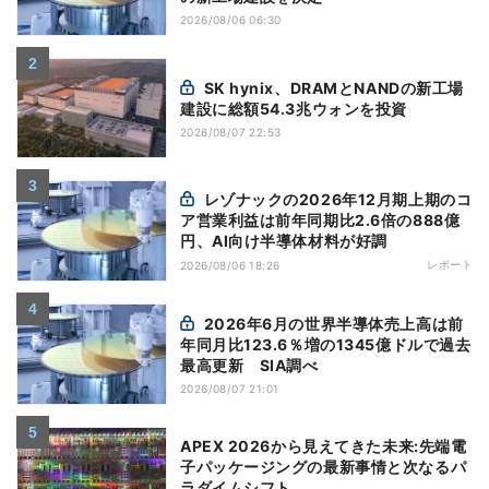
2026/08/06 06:30
SK hynix、DRAMとNANDの新工場
建設に総額54.3兆ウォンを投資
2026/08/07 22:53
レゾナックの2026年12月期上期のコ
ア営業利益は前年同期比2.6倍の888億
円、AI向け半導体材料が好調
レポート
2026/08/06 18:26
2026年6月の世界半導体売上高は前
年同月比123.6％増の1345億ドルで過去
最高更新 SIA調べ
2026/08/07 21:01
APEX 2026から見えてきた未来:先端電
子パッケージングの最新事情と次なるパ
ラダイムシフト