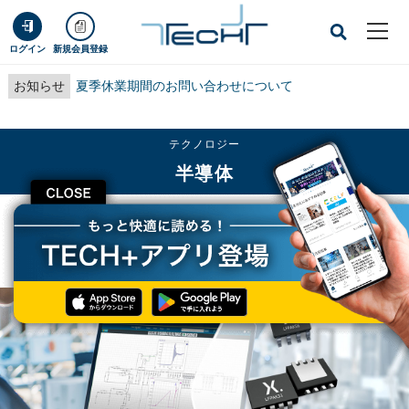
ログイン
新規会員登録
お知らせ
夏季休業期間のお問い合わせについて
テクノロジー
半導体
CLOSE
TECH+
テクノロジー
半導体
Nexperia、MOSFETの全動作温度範囲をカバーする新たな電熱モデルを発表