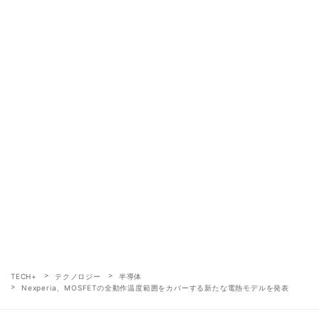
TECH+
テクノロジー
半導体
Nexperia、MOSFETの全動作温度範囲をカバーする新たな電熱モデルを発表